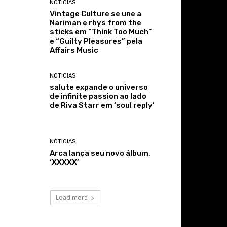
NOTICIAS
Vintage Culture se une a
Nariman e rhys from the
sticks em “Think Too Much”
e “Guilty Pleasures” pela
Affairs Music
NOTICIAS
salute expande o universo
de infinite passion ao lado
de Riva Starr em ‘soul reply’
NOTICIAS
Arca lança seu novo álbum,
‘XXXXX’
Load more