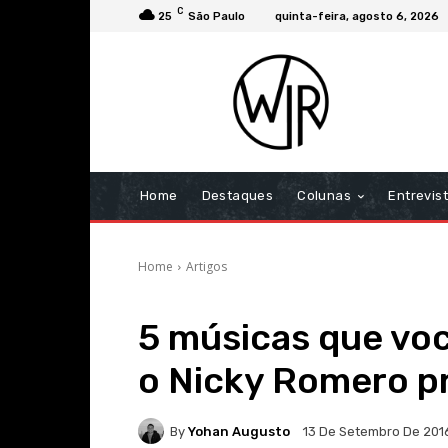
C
25
São Paulo
quinta-feira, agosto 6, 2026
Home
Destaques
Colunas
Entrevis
Home
Artigos
5 músicas que voc
o Nicky Romero p
By
Yohan Augusto
13 De Setembro De 201