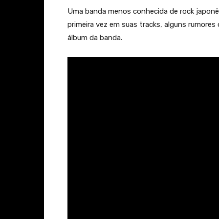
Uma banda menos conhecida de rock japon
primeira vez em suas tracks, alguns rumores
álbum da banda.