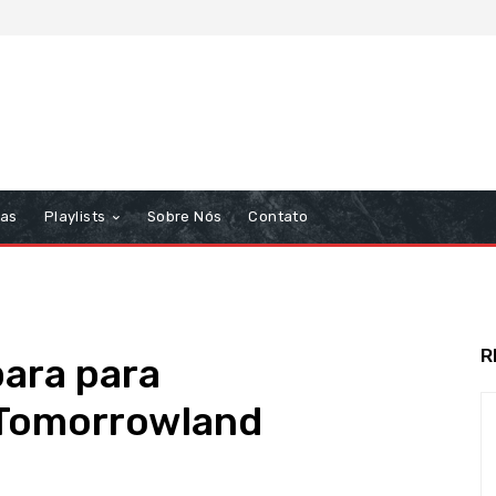
tas
Playlists
Sobre Nós
Contato
R
para para
 Tomorrowland