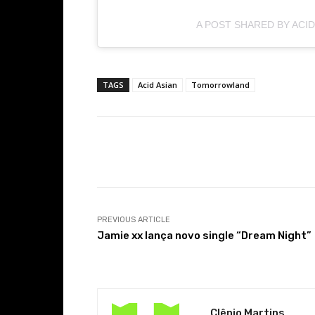
A POST SHARED BY ACID
TAGS
Acid Asian
Tomorrowland
Facebook
Share
PREVIOUS ARTICLE
Jamie xx lança novo single “Dream Night”
Clênio Martins