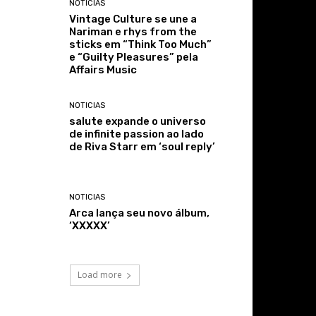
NOTICIAS
Vintage Culture se une a
Nariman e rhys from the
sticks em “Think Too Much”
e “Guilty Pleasures” pela
Affairs Music
NOTICIAS
salute expande o universo
de infinite passion ao lado
de Riva Starr em ‘soul reply’
NOTICIAS
Arca lança seu novo álbum,
‘XXXXX’
Load more