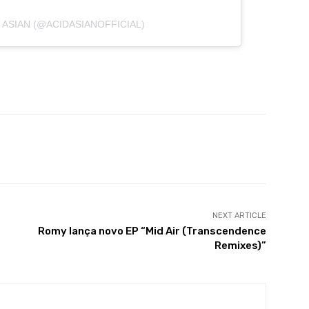
 ASIAN (@ACIDASIANOFFICIAL)
X
WhatsApp
Linkedin
Telegram
NEXT ARTICLE
Romy lança novo EP “Mid Air (Transcendence
Remixes)”