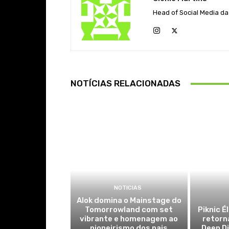
Head of Social Media da
NOTÍCIAS RELACIONADAS
NOTICIAS
Alok domina o Mainstage do
Tomorrowland com set
Piknic É
vibrante e homenagem ao
retorn
pioneirismo dos pais
Deep Di