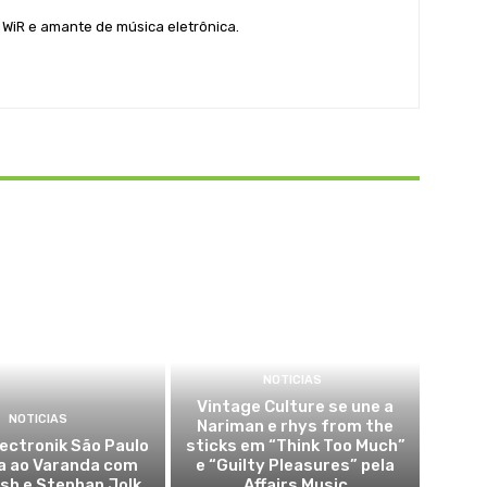
 WiR e amante de música eletrônica.
NOTICIAS
Vintage Culture se une a
NOTICIAS
Nariman e rhys from the
lectronik São Paulo
sticks em “Think Too Much”
a ao Varanda com
e “Guilty Pleasures” pela
sh e Stephan Jolk
Affairs Music