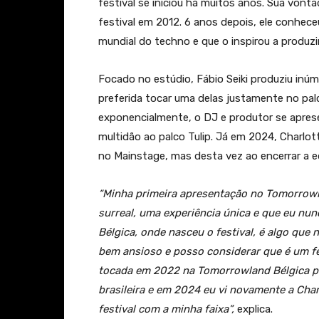
festival se iniciou há muitos anos. Sua vonta
festival em 2012. 6 anos depois, ele conhec
mundial do techno e que o inspirou a produzi
Focado no estúdio, Fábio Seiki produziu inúm
preferida tocar uma delas justamente no pal
exponencialmente, o DJ e produtor se apre
multidão ao palco Tulip. Já em 2024, Charlo
no Mainstage, mas desta vez ao encerrar a edi
“Minha primeira apresentação no Tomorrowla
surreal, uma experiência única e que eu nu
Bélgica, onde nasceu o festival, é algo que
bem ansioso e posso considerar que é um fe
tocada em 2022 na Tomorrowland Bélgica pel
brasileira e em 2024 eu vi novamente a Charl
festival com a minha faixa”,
explica.