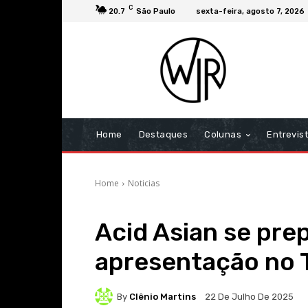
C
20.7
São Paulo
sexta-feira, agosto 7, 2026
Home
Destaques
Colunas
Entrevis
Home
Noticias
Acid Asian se pre
apresentação no
By
Clênio Martins
22 De Julho De 2025