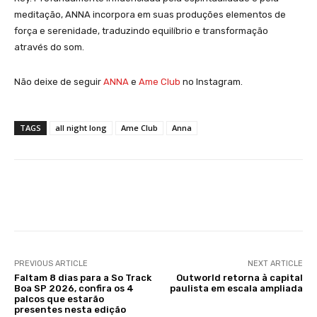
meditação, ANNA incorpora em suas produções elementos de
força e serenidade, traduzindo equilíbrio e transformação
através do som.
Não deixe de seguir
ANNA
e
Ame Club
no Instagram.
TAGS
all night long
Ame Club
Anna
Facebook
X
WhatsApp
Li
PREVIOUS ARTICLE
NEXT ARTICLE
Faltam 8 dias para a So Track
Outworld retorna à capital
Boa SP 2026, confira os 4
paulista em escala ampliada
palcos que estarão
presentes nesta edição