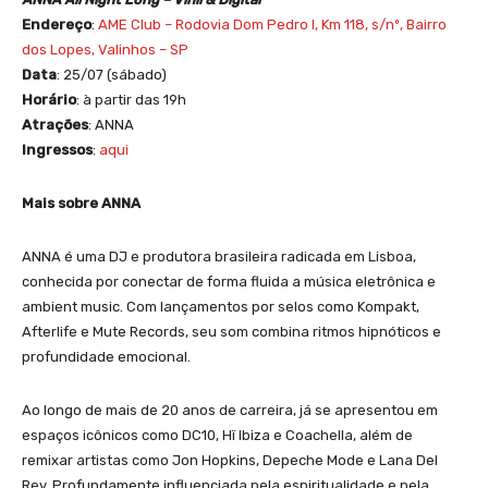
Endereço
:
AME Club – Rodovia Dom Pedro I, Km 118, s/nº, Bairro
dos Lopes, Valinhos – SP
Data
: 25/07 (sábado)
Horário
: à partir das 19h
Atrações
: ANNA
Ingressos
:
aqui
Mais sobre ANNA
ANNA é uma DJ e produtora brasileira radicada em Lisboa,
conhecida por conectar de forma fluida a música eletrônica e
ambient music. Com lançamentos por selos como Kompakt,
Afterlife e Mute Records, seu som combina ritmos hipnóticos e
profundidade emocional.
Ao longo de mais de 20 anos de carreira, já se apresentou em
espaços icônicos como DC10, Hï Ibiza e Coachella, além de
remixar artistas como Jon Hopkins, Depeche Mode e Lana Del
Rey. Profundamente influenciada pela espiritualidade e pela