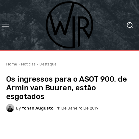
Home
Noticias
Destaque
Os ingressos para o ASOT 900, de
Armin van Buuren, estão
esgotados
By
Yohan Augusto
11 De Janeiro De 2019
Facebook
X
WhatsApp
Li