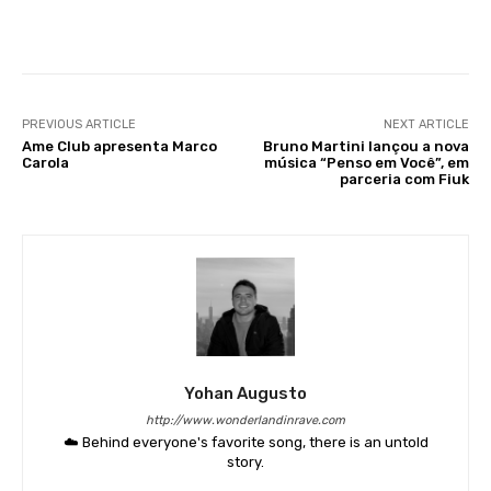
Facebook
X
WhatsApp
Li
PREVIOUS ARTICLE
NEXT ARTICLE
Ame Club apresenta Marco
Bruno Martini lançou a nova
Carola
música “Penso em Você”, em
parceria com Fiuk
Yohan Augusto
http://www.wonderlandinrave.com
☁️ Behind everyone's favorite song, there is an untold
story.