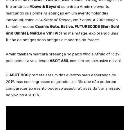
trio britânico
Above & Beyond
se unirá a Armin no evento,
marcando sua primeira aparição em um evento holandês
individual, como o “
A State of Trance
“, em 7 anos. A 900ª edição
também recebe
Cosmic Gate, Estiva, FUTURECODE (Ben Gold
and Omnia), MaRLo
e
Vini Vici
no mainstage, explorando uma
fusão de antigos sons antigos e moderno do
trance
.
Armin também marcará presença no palco Who’s Afraid of 138?!
pela primeira vez desde
ASOT 650
, com um set exclusivo no vinil.
O
ASOT 900
promete ser um dos eventos mais esperados de
2019, mas com ingressos esgotados, os fãs que não puderem
comparecer ao evento poderão assistir através da transmissão
ao vivo no ASOT.TV.