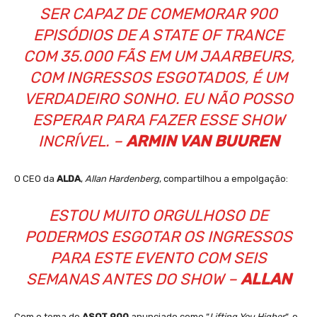
SER CAPAZ DE COMEMORAR 900
EPISÓDIOS DE A STATE OF TRANCE
COM 35.000 FÃS EM UM JAARBEURS,
COM INGRESSOS ESGOTADOS, É UM
VERDADEIRO SONHO. EU NÃO POSSO
ESPERAR PARA FAZER ESSE SHOW
INCRÍVEL. –
ARMIN VAN BUUREN
O CEO da
ALDA
,
Allan Hardenberg
, compartilhou a empolgação:
ESTOU MUITO
ORGULHOSO DE
PODERMOS ESGOTAR OS INGRESSOS
PARA ESTE EVENTO COM SEIS
SEMANAS ANTES DO SHOW –
ALLAN
Com o tema do
ASOT 900
anunciado como “
Lifting You Higher
“, o