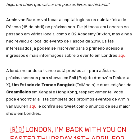
hoje, um show que vai ser um para os livros de história!”
Armin van Buuren vai tocar a capital inglesa na quinta-feira de
Páscoa (18 de abril) no próximo ano. Ele já tocou em Londres no
passado em vários locais, como o O2 Academy Brixton, mas ainda
não revelou o local do evento de Páscoa de 2019. Os fãs
interessados já podem se inscrever para o primeiro acesso a
ingressos e mais informações sobre o evento em Londres
aqui
.
A lenda holandesa trance está prestes a ir para a Ásia na
próxima semana para shows em Bali (Projeto Armazém Djakarta
X),
Um Estado de Trance Bangkok
(Tailândia) e duas edições de
Creamfields
em Xangai e Hong Kong, respectivamente. Você
pode encontrar a lista completa dos próximos eventos de Armin
van Buuren
aqui
e confira seu tweet com o anúncio de seu maior
show em Londres.
🇬🇧 LONDON, I'M BACK WITH YOU ON
EASTER THURSDAY 18TH APRIL FOR