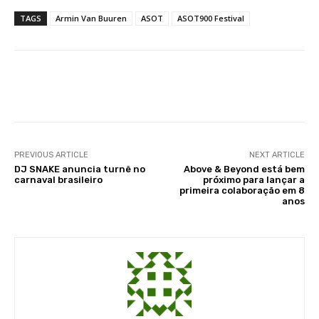
TAGS
Armin Van Buuren
ASOT
ASOT900 Festival
Facebook
X
WhatsApp
Li
PREVIOUS ARTICLE
NEXT ARTICLE
DJ SNAKE anuncia turnê no
Above & Beyond está bem
carnaval brasileiro
próximo para lançar a
primeira colaboração em 8
anos