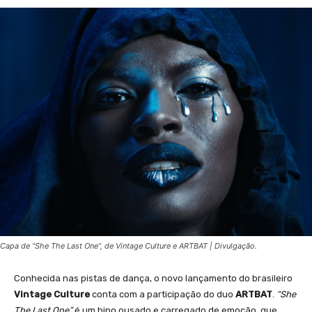
Capa de “She The Last One”, de Vintage Culture e ARTBAT | Divulgação.
Conhecida nas pistas de dança, o novo lançamento do brasileiro
Vintage
Culture
conta com a participação do duo
ARTBAT
.
“She
The Last One”
é um hino ousado e carregado de emoção, que