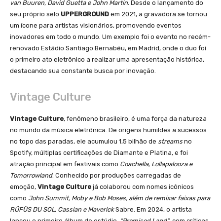
van Buuren, David Guetta e John Martin.
Desde o lançamento do
seu próprio selo
UPPERGROUND
em 2021, a gravadora se tornou
um ícone para artistas visionários, promovendo eventos
inovadores em todo o mundo. Um exemplo foi o evento no recém-
renovado Estádio Santiago Bernabéu, em Madrid, onde o duo foi
o primeiro ato eletrônico a realizar uma apresentação histórica,
destacando sua constante busca por inovação.
Vintage Culture
Vintage Culture
, fenômeno brasileiro, é uma força da natureza
no mundo da música eletrônica. De origens humildes a sucessos
no topo das paradas, ele acumulou 1,5 bilhão de
streams
no
Spotify, múltiplas certificações de Diamante e Platina, e foi
atração principal em festivais como
Coachella, Lollapalooza e
Tomorrowland
. Conhecido por produções carregadas de
emoção,
Vintage Culture
já colaborou com nomes icônicos
como
John Summit, Moby e Bob Moses, além de remixar faixas para
RÜFÜS DU SOL, Cassian e Maverick
Sabre. Em 2024, o artista
lançou o primeiro álbum de estúdio,
“Promised Land”
, com críticas