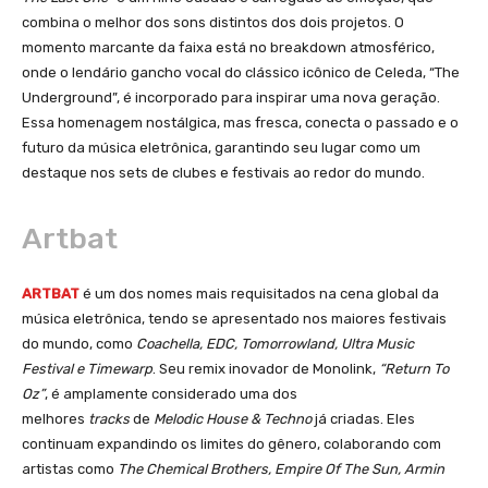
combina o melhor dos sons distintos dos dois projetos. O
momento marcante da faixa está no breakdown atmosférico,
onde o lendário gancho vocal do clássico icônico de Celeda, “The
Underground”, é incorporado para inspirar uma nova geração.
Essa homenagem nostálgica, mas fresca, conecta o passado e o
futuro da música eletrônica, garantindo seu lugar como um
destaque nos sets de clubes e festivais ao redor do mundo.
Artbat
ARTBAT
é um dos nomes mais requisitados na cena global da
música eletrônica, tendo se apresentado nos maiores festivais
do mundo, como
Coachella, EDC, Tomorrowland, Ultra Music
Festival e Timewarp
. Seu remix inovador de Monolink,
“Return To
Oz”
, é amplamente considerado uma dos
melhores
tracks
de
Melodic House & Techno
já criadas. Eles
continuam expandindo os limites do gênero, colaborando com
artistas como
The Chemical Brothers, Empire Of The Sun, Armin