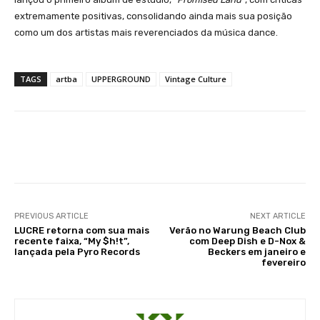
extremamente positivas, consolidando ainda mais sua posição
como um dos artistas mais reverenciados da música dance.
TAGS
artba
UPPERGROUND
Vintage Culture
Facebook
X
WhatsApp
Li
PREVIOUS ARTICLE
NEXT ARTICLE
LUCRE retorna com sua mais
Verão no Warung Beach Club
recente faixa, “My $h!t”,
com Deep Dish e D-Nox &
lançada pela Pyro Records
Beckers em janeiro e
fevereiro