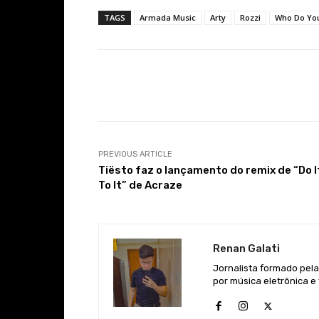
TAGS
Armada Music
Arty
Rozzi
Who Do Yo
Facebook
Share
PREVIOUS ARTICLE
Tiësto faz o lançamento do remix de “Do I
To It” de Acraze
Renan Galati
Jornalista formado pel
por música eletrônica e 