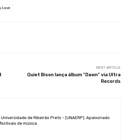
u Love
X
WhatsApp
Linkedin
Telegram
NEXT ARTICLE
t
Quiet Bison lança álbum “Dawn” via Ultra
Records
a Universidade de Ribeirão Preto - (UNAERP). Apaixonado
festivais de música.