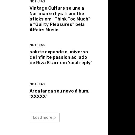
NOTICIAS
Vintage Culture se une a
Nariman e rhys from the
sticks em “Think Too Much”
e “Guilty Pleasures” pela
Affairs Music
NOTICIAS
salute expande o universo
de infinite passion ao lado
de Riva Starr em ‘soul reply’
NOTICIAS
Arca lança seu novo álbum,
‘XXXXX’
Load more