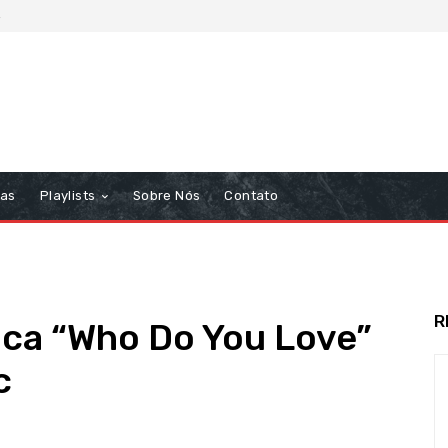
6
tas
Playlists
Sobre Nós
Contato
R
ica “Who Do You Love”
c