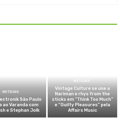
NOTICIAS
Vintage Culture se une a
NOTICIAS
Nariman e rhys from the
lectronik São Paulo
sticks em “Think Too Much”
a ao Varanda com
e “Guilty Pleasures” pela
sh e Stephan Jolk
Affairs Music