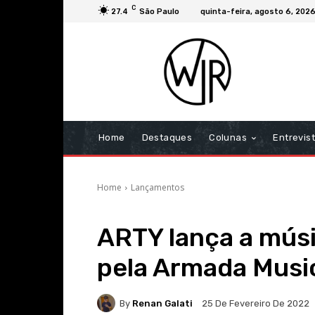
C
27.4
São Paulo
quinta-feira, agosto 6, 202
Home
Destaques
Colunas
Entrevis
Home
Lançamentos
ARTY lança a mús
pela Armada Musi
By
Renan Galati
25 De Fevereiro De 2022