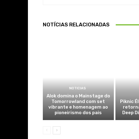
NOTÍCIAS RELACIONADAS
NOTICIAS
Alok domina o Mainstage do
Tomorrowland com set
Piknic É
vibrante e homenagem ao
retorn
pioneirismo dos pais
Deep Di