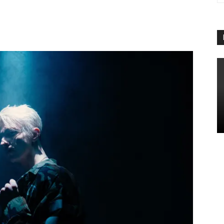
App
Linkedin
Telegram