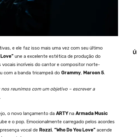
ivas, e ele faz isso mais uma vez com seu último
Ú
 Love”
une a excelente estética de produção do
vocais incríveis do cantor e compositor norte-
nou com a banda tricampeã do
Grammy
,
Maroon 5
.
u nos reunimos com um objetivo – escrever a
.
ejo, o novo lançamento da
ARTY
na
Armada Music
clube e o pop. Emocionalmente carregado pelos acordes
 presença vocal de
Rozzi
,
“Who Do You Love”
acende