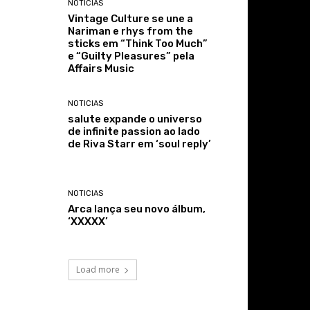
NOTICIAS
Vintage Culture se une a
Nariman e rhys from the
sticks em “Think Too Much”
e “Guilty Pleasures” pela
Affairs Music
NOTICIAS
salute expande o universo
de infinite passion ao lado
de Riva Starr em ‘soul reply’
NOTICIAS
Arca lança seu novo álbum,
‘XXXXX’
Load more