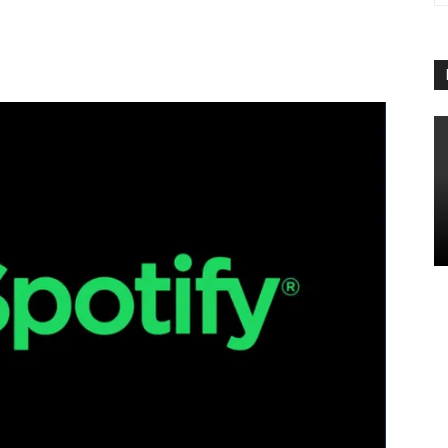
App
Linkedin
Telegram