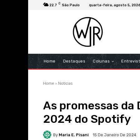
C
22.7
São Paulo
quarta-feira, agosto 5, 202
Home
Destaques
Colunas
Entrevis
Home
Noticias
As promessas da 
2024 do Spotify
By
Maria E. Pisani
15 De Janeiro De 2024