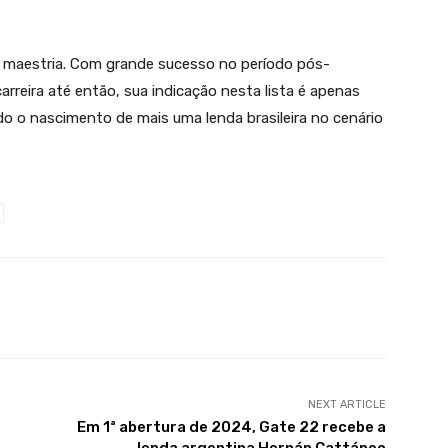
m maestria. Com grande sucesso no período pós-
rreira até então, sua indicação nesta lista é apenas
 o nascimento de mais uma lenda brasileira no cenário
X
WhatsApp
Linkedin
Telegram
NEXT ARTICLE
Em 1ª abertura de 2024, Gate 22 recebe a
lenda argentina Hernán Cattáneo