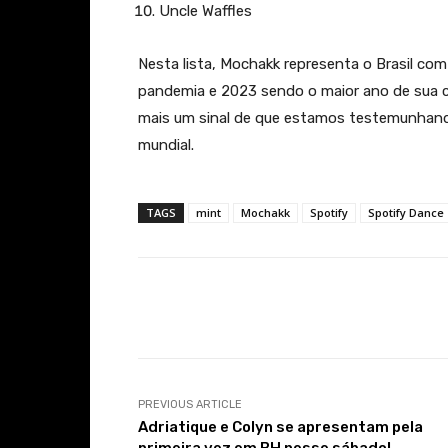
Uncle Waffles
Nesta lista, Mochakk representa o Brasil co
pandemia e 2023 sendo o maior ano de sua ca
mais um sinal de que estamos testemunhando
mundial.
TAGS
mint
Mochakk
Spotify
Spotify Dance
Facebook
Share
PREVIOUS ARTICLE
Adriatique e Colyn se apresentam pela
primeira vez em BH nesse sábado!