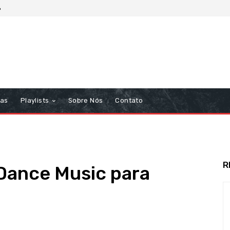
6
tas
Playlists
Sobre Nós
Contato
R
Dance Music para