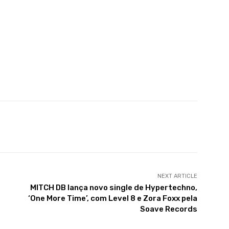
X
WhatsApp
Linkedin
Telegram
NEXT ARTICLE
MITCH DB lança novo single de Hypertechno,
‘One More Time’, com Level 8 e Zora Foxx pela
Soave Records