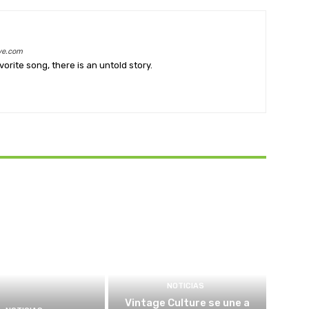
ve.com
orite song, there is an untold story.
NOTICIAS
Vintage Culture se une a