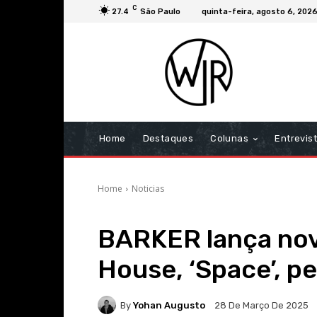
C
27.4
São Paulo
quinta-feira, agosto 6, 202
Home
Destaques
Colunas
Entrevis
Home
Noticias
BARKER lança nov
House, ‘Space’, 
By
Yohan Augusto
28 De Março De 2025