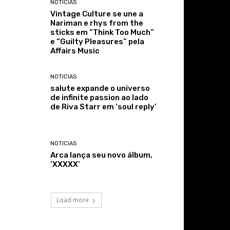
NOTICIAS
Vintage Culture se une a
Nariman e rhys from the
sticks em “Think Too Much”
e “Guilty Pleasures” pela
Affairs Music
NOTICIAS
salute expande o universo
de infinite passion ao lado
de Riva Starr em ‘soul reply’
NOTICIAS
Arca lança seu novo álbum,
‘XXXXX’
Load more