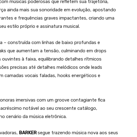
com músicas poderosas que refletem sua trajetória,
reforça ainda mais sua sonoridade em evolução, apostando
rantes e frequências graves impactantes, criando uma
u estilo próprio e assinatura musical.
a – construída com linhas de baixo profundas e
reaks que aumentam a tensão, culminando em drops
 ouvintes à faixa, equilibrando detalhes rítmicos
sões precisas até detalhes melódicos onde leads
m camadas vocais faladas, hooks energéticos e
sonoras imersivas com um groove contagiante fica
 acréscimo notável ao seu crescente catálogo,
o cenário da música eletrônica.
ovadoras,
BARKER
segue trazendo música nova aos seus