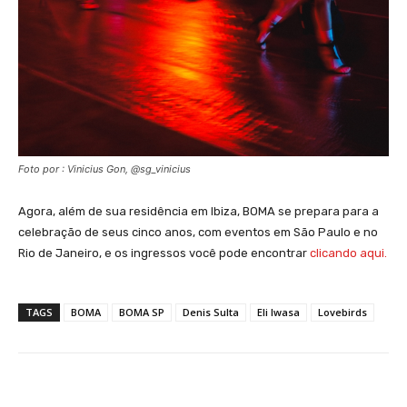
Foto por : Vinicius Gon, @sg_vinicius
Agora, além de sua residência em Ibiza, BOMA se prepara para a
celebração de seus cinco anos, com eventos em São Paulo e no
Rio de Janeiro, e os ingressos você pode encontrar
clicando aqui.
TAGS
BOMA
BOMA SP
Denis Sulta
Eli Iwasa
Lovebirds
Facebook
X
WhatsApp
Li