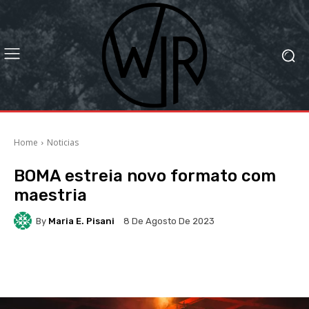
Home
Noticias
BOMA estreia novo formato com
maestria
By
Maria E. Pisani
8 De Agosto De 2023
Facebook
X
WhatsApp
Li