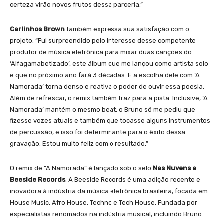
certeza virão novos frutos dessa parceria.”
Carlinhos Brown
também expressa sua satisfação com o
projeto: “Fui surpreendido pelo interesse desse competente
produtor de música eletrônica para mixar duas canções do
‘Alfagamabetizado’, este álbum que me lançou como artista solo
e que no próximo ano fará 3 décadas. E a escolha dele com ‘A
Namorada’ torna denso e reativa o poder de ouvir essa poesia.
Além de refrescar, o remix também traz para a pista. Inclusive, ‘A
Namorada’ mantém o mesmo beat, o Bruno só me pediu que
fizesse vozes atuais e também que tocasse alguns instrumentos
de percussão, e isso foi determinante para o êxito dessa
gravação. Estou muito feliz com o resultado.”
O remix de “A Namorada” é lançado sob o selo
Nas Nuvens e
Beeside Records
. A Beeside Records é uma adição recente e
inovadora à indústria da música eletrônica brasileira, focada em
House Music, Afro House, Techno e Tech House. Fundada por
especialistas renomados na indústria musical, incluindo Bruno