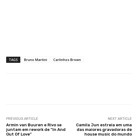
TAGS
Bruno Martini
Carlinhos Brown
Facebook
X
WhatsApp
Li
PREVIOUS ARTICLE
NEXT ARTICLE
Armin van Buuren e Rivo se
Camila Jun estreia em uma
juntam em rework de “In And
das maiores gravadoras de
Out Of Love”
house music do mundo