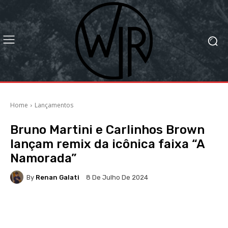
Home
Lançamentos
Bruno Martini e Carlinhos Brown
lançam remix da icônica faixa “A
Namorada”
By
Renan Galati
8 De Julho De 2024
Facebook
X
WhatsApp
Li