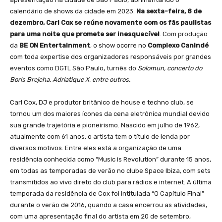
calendário de shows da cidade em 2023.
Na sexta-feira, 8 de
dezembro, Carl Cox se reúne novamente com os fãs paulistas
para uma noite que promete ser inesquecível
. Com produção
da
BE ON Entertainment
, o show ocorre no
Complexo Canindé
com toda expertise dos organizadores responsáveis por grandes
eventos como DGTL São Paulo, turnês do
Solomun, concerto do
Boris Brejcha, Adriatique X, entre outros.
Carl Cox, DJ e produtor britânico de house e techno club, se
tornou um dos maiores ícones da cena eletrônica mundial devido
sua grande trajetória e pioneirismo. Nascido em julho de 1962,
atualmente com 61 anos, o artista tem o título de lenda por
diversos motivos. Entre eles está a organização de uma
residência conhecida como “Music is Revolution” durante 15 anos,
em todas as temporadas de verão no clube Space Ibiza, com sets
transmitidos ao vivo direto do club para rádios e internet. A última
temporada da residência de Cox foi intitulada “O Capítulo Final”
durante o verão de 2016, quando a casa encerrou as atividades,
com uma apresentação final do artista em 20 de setembro,