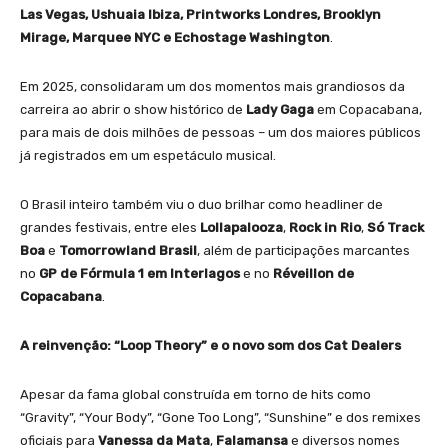
Las Vegas, Ushuaia Ibiza, Printworks Londres, Brooklyn
Mirage, Marquee NYC e Echostage Washington
.
Em 2025, consolidaram um dos momentos mais grandiosos da
carreira ao abrir o show histórico de
Lady Gaga
em Copacabana,
para mais de dois milhões de pessoas – um dos maiores públicos
já registrados em um espetáculo musical.
O Brasil inteiro também viu o duo brilhar como headliner de
grandes festivais, entre eles
Lollapalooza
,
Rock in Rio
,
Só Track
Boa
e
Tomorrowland Brasil
, além de participações marcantes
no
GP de Fórmula 1
em Interlagos
e no
Réveillon de
Copacabana
.
A reinvenção: “Loop Theory” e o novo som dos Cat Dealers
Apesar da fama global construída em torno de hits como
“Gravity”, “Your Body”, “Gone Too Long”, “Sunshine” e dos remixes
oficiais para
Vanessa da Mata
,
Falamansa
e diversos nomes