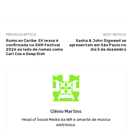
Facebook
X
WhatsApp
Li
PREVIOUS ARTICLE
NEXT ARTICLE
Rumo ao Caribe: Eli Iwasa é
Sasha & John Digweed se
confirmada no SXM Festival
apresentam em São Paulo no
2026 ao lado de nomes como
dia 5 de dezembro
Carl Cox e Deep Dish
Clênio Martins
Head of Social Media da WiR e amante de música
eletrônica.