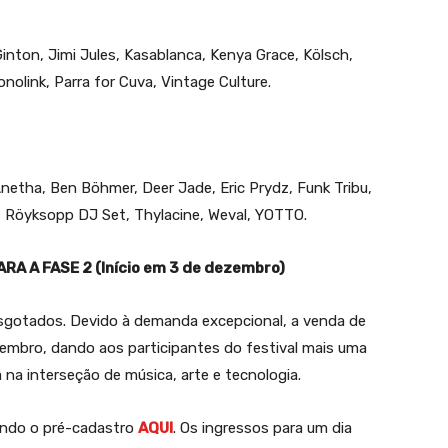
inton, Jimi Jules, Kasablanca, Kenya Grace, Kölsch,
onolink, Parra for Cuva, Vintage Culture.
netha, Ben Böhmer, Deer Jade, Eric Prydz, Funk Tribu,
 Röyksopp DJ Set, Thylacine, Weval, YOTTO.
A A FASE 2 (Início em 3 de dezembro)
esgotados. Devido à demanda excepcional, a venda de
embro, dando aos participantes do festival mais uma
 na interseção de música, arte e tecnologia.
endo o pré-cadastro
AQUI
. Os ingressos para um dia