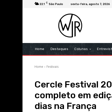
C
22.1
São Paulo
sexta-feira, agosto 7, 2026
Home
Destaques
Colunas
Entrevis
Home
Festivais
Cercle Festival 2
completo em ediçã
dias na França