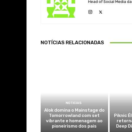
Head of Social Media da
NOTÍCIAS RELACIONADAS
NOTICIAS
Alok domina o Mainstage do
Tomorrowland com set
Piknic É
vibrante e homenagem ao
retorn
pioneirismo dos pais
Deep Di