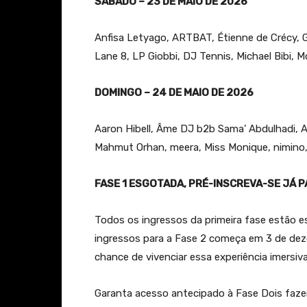
SÁBADO – 23 DE MAIO DE 2026
Anfisa Letyago, ARTBAT, Étienne de Crécy, G
Lane 8, LP Giobbi, DJ Tennis, Michael Bibi, M
DOMINGO – 24 DE MAIO DE 2026
Aaron Hibell, Âme DJ b2b Sama’ Abdulhadi, A
Mahmut Orhan, meera, Miss Monique, nimino,
FASE 1 ESGOTADA, PRÉ-INSCREVA-SE JÁ PAR
Todos os ingressos da primeira fase estão 
ingressos para a Fase 2 começa em 3 de dez
chance de vivenciar essa experiência imersiva
Garanta acesso antecipado à Fase Dois faz