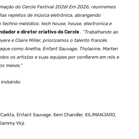
amação do Cercle Festival 2026! Em 2026, reuniremos
dias repletos de música eletrônica, abrangendo
 techno melódico, tech house, house, electronica e
ndador e diretor criativo do Cercle
.
“Trabalhando ao
re e Claire Miller, priorizamos o talento francês
taque como Anetha, Enfant Sauvage, Thylacine, Marten
odos os artistas e suas equipes por confiarem em nós e
os meses.”
 incluindo:
, Carlita, Enfant Sauvage, Kerri Chandler, KILIMANJARO,
Sammy Virji.