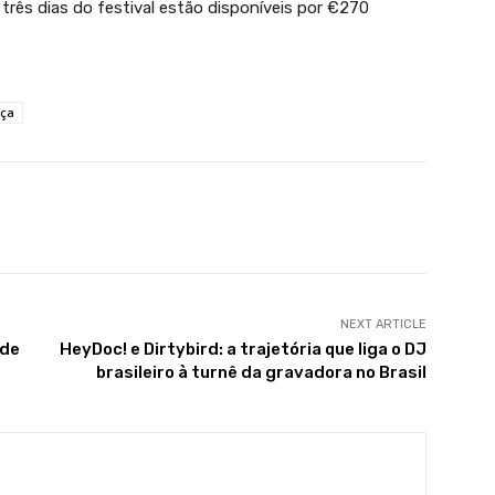
rês dias do festival estão disponíveis por €270
nça
X
WhatsApp
Linkedin
Telegram
NEXT ARTICLE
 de
HeyDoc! e Dirtybird: a trajetória que liga o DJ
brasileiro à turnê da gravadora no Brasil