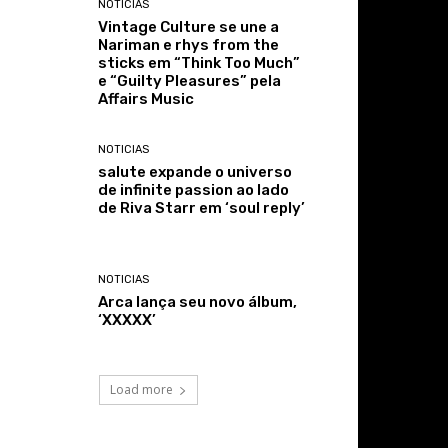
NOTICIAS
Vintage Culture se une a
Nariman e rhys from the
sticks em “Think Too Much”
e “Guilty Pleasures” pela
Affairs Music
NOTICIAS
salute expande o universo
de infinite passion ao lado
de Riva Starr em ‘soul reply’
NOTICIAS
Arca lança seu novo álbum,
‘XXXXX’
Load more