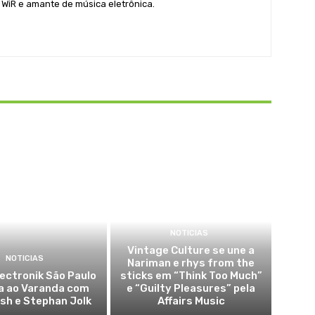
 WiR e amante de música eletrônica.
NOTICIAS
Vintage Culture se une a
NOTICIAS
Nariman e rhys from the
lectronik São Paulo
sticks em “Think Too Much”
a ao Varanda com
e “Guilty Pleasures” pela
sh e Stephan Jolk
Affairs Music