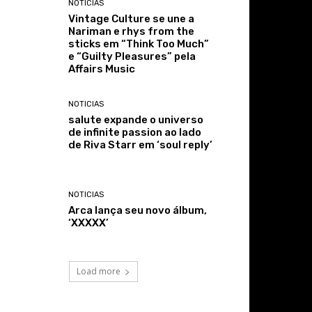
NOTICIAS
Vintage Culture se une a
Nariman e rhys from the
sticks em “Think Too Much”
e “Guilty Pleasures” pela
Affairs Music
NOTICIAS
salute expande o universo
de infinite passion ao lado
de Riva Starr em ‘soul reply’
NOTICIAS
Arca lança seu novo álbum,
‘XXXXX’
Load more