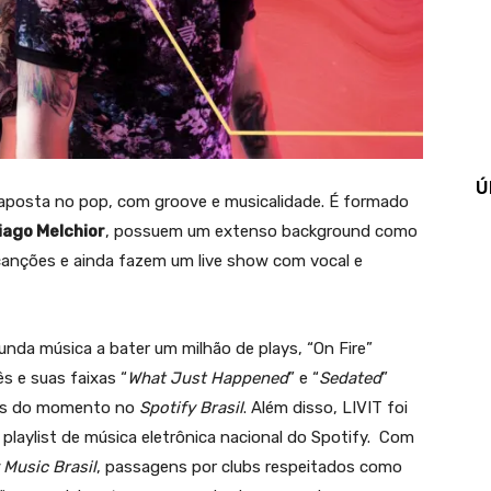
Ú
aposta no pop, com groove e musicalidade. É formado
iago Melchior
, possuem um extenso background como
anções e ainda fazem um live show com vocal e
gunda música a bater um milhão de plays, “On Fire”
s e suas faixas “
What Just Happened
” e “
Sedated
”
rais do momento no
Spotify Brasil
. Além disso, LIVIT foi
al playlist de música eletrônica nacional do Spotify. Com
 Music Brasil
, passagens por clubs respeitados como