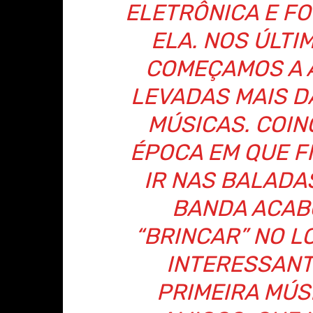
ELETRÔNICA E FO
ELA. NOS ÚLTI
COMEÇAMOS A 
LEVADAS MAIS 
MÚSICAS. COIN
ÉPOCA EM QUE F
IR NAS BALADA
BANDA ACAB
“BRINCAR” NO L
INTERESSANT
PRIMEIRA MÚS