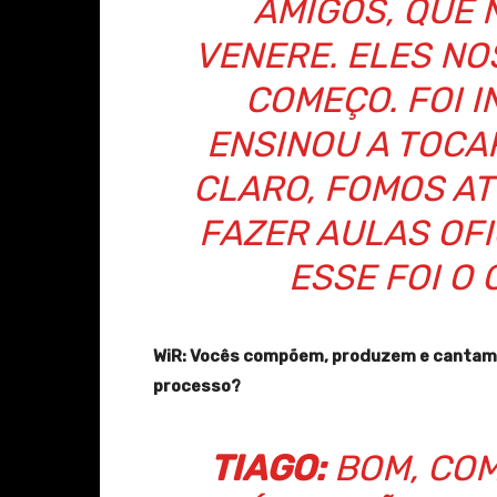
AMIGOS, QUE
VENERE. ELES N
COMEÇO. FOI 
ENSINOU A TOCAR
CLARO, FOMOS AT
FAZER AULAS OFI
ESSE FOI O
WiR: Vocês compõem, produzem e cantam 
processo?
TIAGO:
BOM, COM