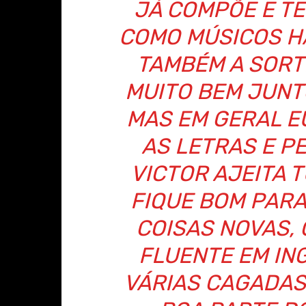
JÁ COMPÕE E T
COMO MÚSICOS H
TAMBÉM A SORT
MUITO BEM JUNT
MAS EM GERAL 
AS LETRAS E P
VICTOR AJEITA 
FIQUE BOM PARA
COISAS NOVAS, C
FLUENTE EM IN
VÁRIAS CAGADAS 