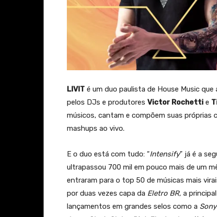
LIVIT
é um duo paulista de House Music que 
pelos DJs e produtores
Victor Rochetti
e
T
músicos, cantam e compõem suas próprias c
mashups ao vivo.
E o duo está com tudo: “
Intensify
” já é a se
ultrapassou 700 mil em pouco mais de um mê
entraram para o top 50 de músicas mais vi
por duas vezes capa da
Eletro BR
, a princip
lançamentos em grandes selos como a
Sony