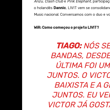
Anzu
,
Clash Club
e
Pink Elephant
, participa
o holandês
Dannic
, LIVIT vem se consolida
Music nacional. Conversamos com o duo e vo
WiR: Como começou o projeto LIVIT?
TIAGO:
NÓS S
BANDAS, DESDE
ÚLTIMA FOI U
JUNTOS. O VICTO
BAIXISTA E A
JUNTOS. EU VE
VICTOR JÁ GOST