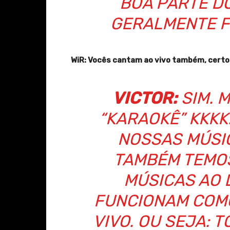
BOA PARTE D
GERALMENTE F
WiR: Vocês cantam ao vivo também, cert
VICTOR:
SIM. 
“KARAOKÊ” KKKK
NOSSAS MÚSI
TAMBÉM TEMOS
MÚSICAS AO 
FUNCIONAM COM
VIVO. OU SEJA: 