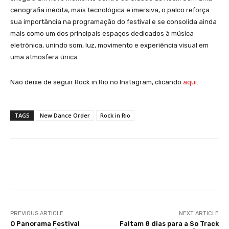
cenografia inédita, mais tecnológica e imersiva, o palco reforça
sua importância na programação do festival e se consolida ainda
mais como um dos principais espaços dedicados à música
eletrônica, unindo som, luz, movimento e experiência visual em
uma atmosfera única.
Não deixe de seguir Rock in Rio no Instagram, clicando
aqui
.
TAGS
New Dance Order
Rock in Rio
Facebook
X
WhatsApp
Li
PREVIOUS ARTICLE
NEXT ARTICLE
O Panorama Festival
Faltam 8 dias para a So Track