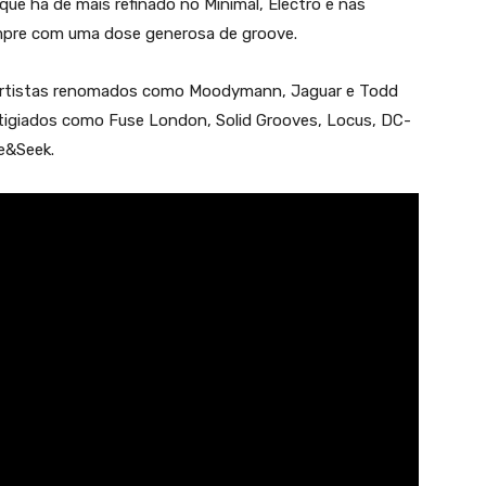
que há de mais refinado no Minimal, Electro e nas
empre com uma dose generosa de groove.
m artistas renomados como Moodymann, Jaguar e Todd
estigiados como Fuse London, Solid Grooves, Locus, DC-
de&Seek.