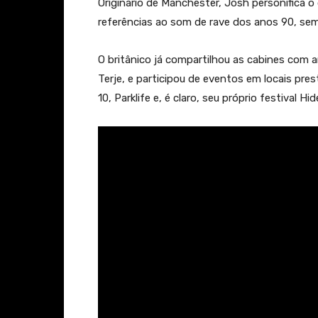
Originário de Manchester, Josh personifica o 
referências ao som de rave dos anos 90, s
O britânico já compartilhou as cabines co
Terje, e participou de eventos em locais pr
10, Parklife e, é claro, seu próprio festival Hi