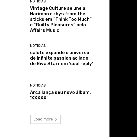
NOTICIAS
Vintage Culture se une a
Nariman e rhys from the
sticks em “Think Too Much”
e “Guilty Pleasures” pela
Affairs Music
NOTICIAS
salute expande o universo
de infinite passion ao lado
de Riva Starr em ‘soul reply’
NOTICIAS
Arca lança seu novo álbum,
‘XXXXX’
Load more