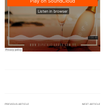
Facebook
X
WhatsApp
Li
PREVIOUS ARTICLE
NEXT ARTICLE