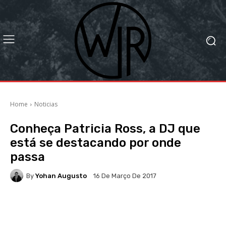
Home
Noticias
Conheça Patricia Ross, a DJ que
está se destacando por onde
passa
By
Yohan Augusto
16 De Março De 2017
Facebook
X
WhatsApp
Li