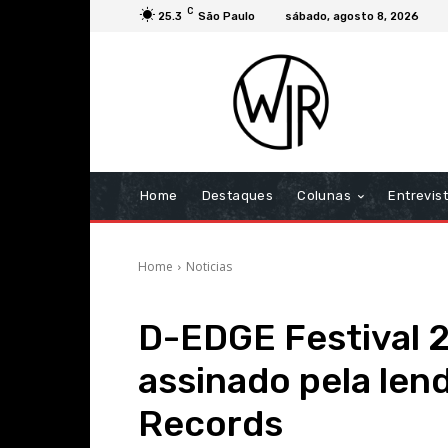
C
25.3
São Paulo
sábado, agosto 8, 2026
Home
Destaques
Colunas
Entrevis
Home
Noticias
D-EDGE Festival 
assinado pela len
Records