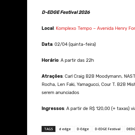
D-EDGE Festival 2026
Local
:
Komplexo Tempo – Avenida Henry Ford
Data
: 02/04 (quinta-feira)
Horário
: A partir das 22h
Atrações
: Carl Craig B2B Moodymann, NASTIA
Rocha, Len Faki, Yamagucci, Cour T. B2B Mi
serem anunciados
Ingressos
: A partir de R$ 120,00 (+ taxas) v
TAGS
d edge
D-Edge
D-EDGE Festival
DED