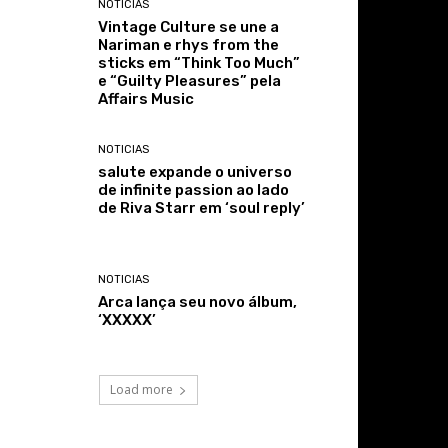
NOTICIAS
Vintage Culture se une a
Nariman e rhys from the
sticks em “Think Too Much”
e “Guilty Pleasures” pela
Affairs Music
NOTICIAS
salute expande o universo
de infinite passion ao lado
de Riva Starr em ‘soul reply’
NOTICIAS
Arca lança seu novo álbum,
‘XXXXX’
Load more