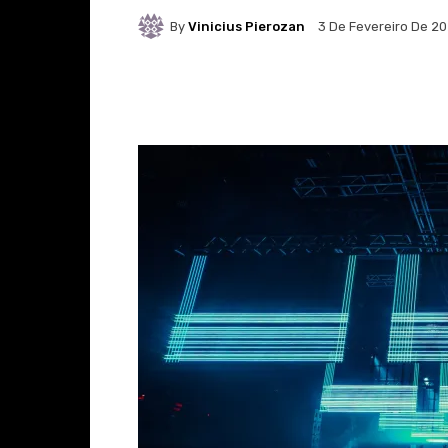
By
Vinicius Pierozan
3 De Fevereiro De 2
Facebook
X
Whats