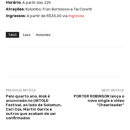
Horário:
A partir das 22h
Atrações:
Kolombo, Fran Bortolossi e Tai Coretti
Ingressos:
A partir de R$35,00 via
Ingresse
TAGS
Caos
Kolombo
Facebook
X
WhatsApp
Li
PREVIOUS ARTICLE
NEXT ARTICLE
Pelo quarto ano, Alok é
PORTER ROBINSON lança o
anunciado no UNTOLD
novo single e vídeo
Festival, ao lado de Solomun,
“Cheerleader”
Carl Cox, Martin Garrix e
outros que acabam de ser
confirmados