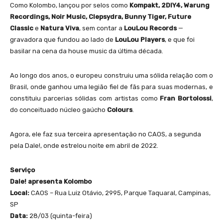
Como Kolombo, lançou por selos como
Kompakt, 2DIY4, Warung
Recordings, Noir Music, Clepsydra, Bunny Tiger, Future
Classic
e
Natura Viva
, sem contar a
LouLou Records
—
gravadora que fundou ao lado de
LouLou Players
, e que foi
basilar na cena da house music da última década.
Ao longo dos anos, o europeu construiu uma sólida relação com o
Brasil, onde ganhou uma legião fiel de fãs para suas modernas, e
constituiu parcerias sólidas com artistas como
Fran Bortolossi
,
do conceituado núcleo gaúcho
Colours
.
Agora, ele faz sua terceira apresentação no CAOS, a segunda
pela Dale!, onde estrelou noite em abril de 2022.
Serviço
Dale! apresenta Kolombo
Local:
CAOS – Rua Luiz Otávio, 2995, Parque Taquaral, Campinas,
SP
Data:
28/03 (quinta-feira)