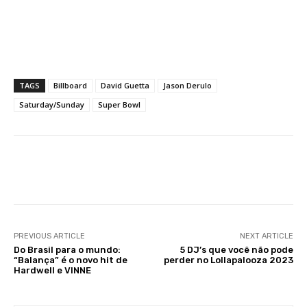
TAGS
Billboard
David Guetta
Jason Derulo
Saturday/Sunday
Super Bowl
Facebook
X
WhatsApp
Li
PREVIOUS ARTICLE
NEXT ARTICLE
Do Brasil para o mundo:
5 DJ’s que você não pode
“Balança” é o novo hit de
perder no Lollapalooza 2023
Hardwell e VINNE