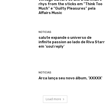
rhys from the sticks em “Think Too
Much” e “Guilty Pleasures” pela
Affairs Music
NOTICIAS
salute expande o universo de
infinite passion ao lado de Riva Starr
em ‘soul reply’
NOTICIAS
Arca lança seu novo álbum, ‘XXXXX’
Load more