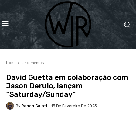
Home
Lançamentos
David Guetta em colaboração com
Jason Derulo, lançam
“Saturday/Sunday”
By
Renan Galati
13 De Fevereiro De 2023
Facebook
X
WhatsApp
Li