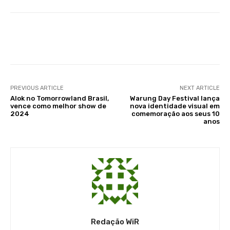
Facebook
X
WhatsApp
Li
PREVIOUS ARTICLE
NEXT ARTICLE
Alok no Tomorrowland Brasil,
Warung Day Festival lança
vence como melhor show de
nova identidade visual em
2024
comemoração aos seus 10
anos
Redação WiR