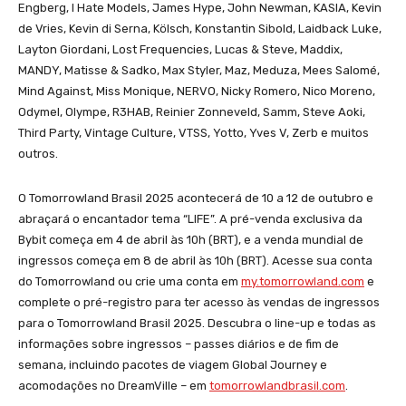
Engberg, I Hate Models, James Hype, John Newman, KASIA, Kevin
de Vries, Kevin di Serna, Kölsch, Konstantin Sibold, Laidback Luke,
Layton Giordani, Lost Frequencies, Lucas & Steve, Maddix,
MANDY, Matisse & Sadko, Max Styler, Maz, Meduza, Mees Salomé,
Mind Against, Miss Monique, NERVO, Nicky Romero, Nico Moreno,
Odymel, Olympe, R3HAB, Reinier Zonneveld, Samm, Steve Aoki,
Third Party, Vintage Culture, VTSS, Yotto, Yves V, Zerb e muitos
outros.
O Tomorrowland Brasil 2025 acontecerá de 10 a 12 de outubro e
abraçará o encantador tema “LIFE”. A pré-venda exclusiva da
Bybit começa em 4 de abril às 10h (BRT), e a venda mundial de
ingressos começa em 8 de abril às 10h (BRT). Acesse sua conta
do Tomorrowland ou crie uma conta em
my.tomorrowland.com
e
complete o pré-registro para ter acesso às vendas de ingressos
para o Tomorrowland Brasil 2025. Descubra o line-up e todas as
informações sobre ingressos – passes diários e de fim de
semana, incluindo pacotes de viagem Global Journey e
acomodações no DreamVille – em
tomorrowlandbrasil.com
.