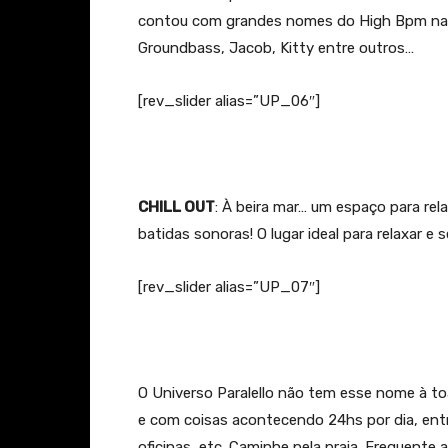
contou com grandes nomes do High Bpm nacio
Groundbass, Jacob, Kitty entre outros…
[rev_slider alias=”UP_06″]
CHILL OUT
: À beira mar… um espaço para rela
batidas sonoras! O lugar ideal para relaxar 
[rev_slider alias=”UP_07″]
O Universo Paralello não tem esse nome à to
e com coisas acontecendo 24hs por dia, entr
oficinas, etc. Caminhe pela praia. Frequente a 