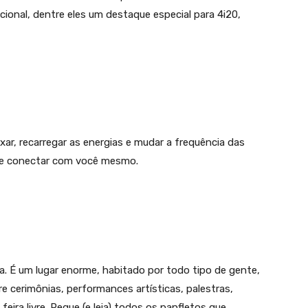
nal, dentre eles um destaque especial para 4i20,
xar, recarregar as energias e mudar a frequência das
e se conectar com você mesmo.
a. É um lugar enorme, habitado por todo tipo de gente,
e cerimônias, performances artísticas, palestras,
feira livre. Pegue (e leia) todos os panfletos que