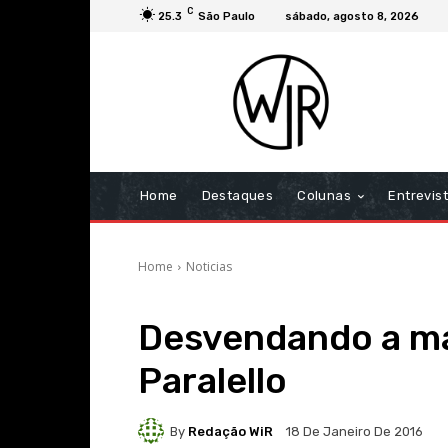
C
25.3
São Paulo
sábado, agosto 8, 2026
Home
Destaques
Colunas
Entrevis
Home
Noticias
Desvendando a ma
Paralello
By
Redação WiR
18 De Janeiro De 2016