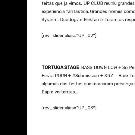
feitas que ja vimos, UP CLUB reuniu grande
experiencia fantástica. Grandes nomes como 
System, Dubdogz e Elekfantz foram os respon
[rev_slider alias=”UP_02″]
TORTUGA STAGE
: BASS DOWN LOW + Só Pedra
Festa PORN +
‪#‎
Submission‬
+ XRZ – Baile Tr
algumas das festas que marcaram presença 
Bap e vertentes…
[rev_slider alias=”UP_03″]