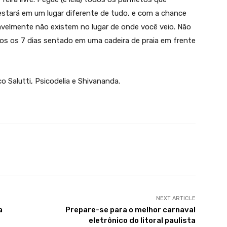
estará em um lugar diferente de tudo, e com a chance
avelmente não existem no lugar de onde você veio. Não
s os 7 dias sentado em uma cadeira de praia em frente
co Salutti, Psicodelia e Shivananda.
X
WhatsApp
Linkedin
Telegram
NEXT ARTICLE
a
Prepare-se para o melhor carnaval
eletrônico do litoral paulista