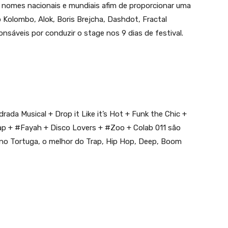
s nomes nacionais e mundiais afim de proporcionar uma
Kolombo, Alok, Boris Brejcha, Dashdot, Fractal
sáveis por conduzir o stage nos 9 dias de festival.
da Musical + Drop it Like it’s Hot + Funk the Chic +
ap +
‪#‎
Fayah‬
+ Disco Lovers +
‪#‎
Zoo‬
+ Colab 011 são
no Tortuga, o melhor do Trap, Hip Hop, Deep, Boom