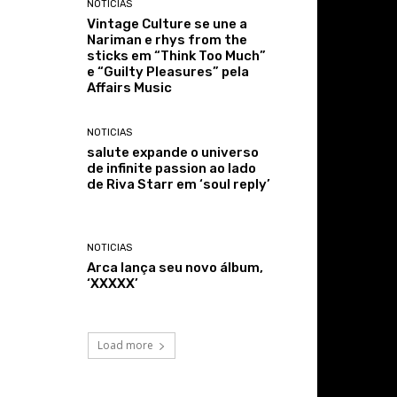
NOTICIAS
Vintage Culture se une a
Nariman e rhys from the
sticks em “Think Too Much”
e “Guilty Pleasures” pela
Affairs Music
NOTICIAS
salute expande o universo
de infinite passion ao lado
de Riva Starr em ‘soul reply’
NOTICIAS
Arca lança seu novo álbum,
‘XXXXX’
Load more