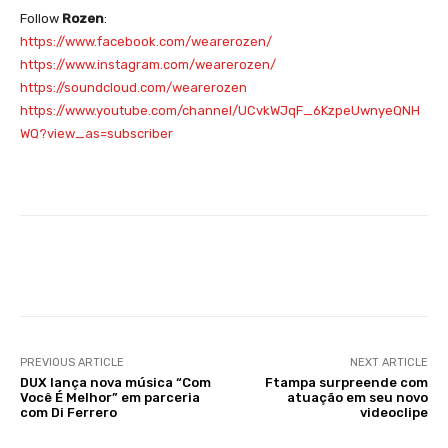
Follow
Rozen
:
https://www.facebook.com/wearerozen/
https://www.instagram.com/wearerozen/
https://soundcloud.com/wearerozen
https://www.youtube.com/channel/UCvkWJqF_6KzpeUwnyeQNH
WQ?view_as=subscriber
Facebook
X
WhatsApp
Li
PREVIOUS ARTICLE
NEXT ARTICLE
DUX lança nova música “Com
Ftampa surpreende com
Você É Melhor” em parceria
atuação em seu novo
com Di Ferrero
videoclipe