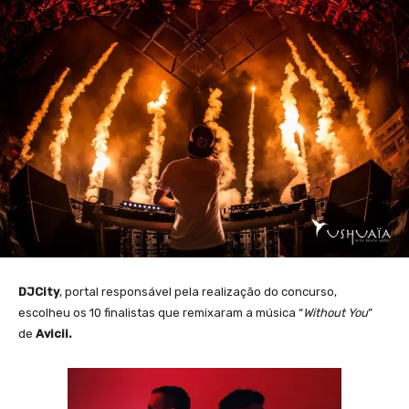
DJCity
, portal responsável pela realização do concurso,
escolheu os 10 finalistas que remixaram a música “
Without You
”
de
Avicii.