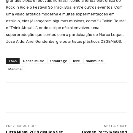
grandes
clubs
e festivais no Brasil, como a tenda eletrônica do
Rock in Rio e o Festival Só Track Boa, entre outros eventos. Com
uma visão artística moderna e muitas experimentações em
estúdio, eles já lançaram algumas músicas, como “U Talkin’ To Me”
e “Think About It”, onde o clipe oficial envolveu uma
superprodução que contou com a participação de Marco Luque,
José Aldo, Ariel Gondenberg e os artistas plásticos OSGEMEOS.
TAGS
Dance Music
Entourage
leve
mahmundi
Manimal
Facebook
X
WhatsApp
Li
PREVIOUS ARTICLE
NEXT ARTICLE
Ultra Miami 2018 divulga Set
Oxygen Party Weekend