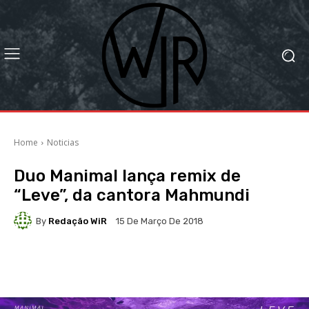
Home
Noticias
Duo Manimal lança remix de
“Leve”, da cantora Mahmundi
By
Redação WiR
15 De Março De 2018
Facebook
X
WhatsApp
Li