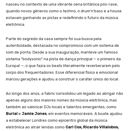
nasceu no contexto de uma vibrante cena britânica pós-rave,
quando novos gêneros como o techno, o drum’n’bass e a house
estavam ganhando as pistas e redefinindo o futuro da música
eletrônica.
Parte do segredo da casa sempre foi sua busca pela
autenticidade, destacada no compromisso com um sistema de
som de ponta. Desde a sua inauguração, manteve um famoso
sistema “bodysonic” na pista de dança principal — o primeiro da
Europa! —, o que fazia os beats literalmente reverberarem pelo
corpo dos frequentadores. Esse diferencial físico e emocional
marcou gerações e ajudou a construir o caráter único do local.
Ao longo dos anos, a fabric consolidou um legado ao abrigar não
apenas alguns dos maiores nomes da música eletrônica, mas
também ao valorizar DJs locais e talentos emergentes, como
Burial
e
Jamie Jones
, em eventos memoráveis. A boate ajudou
a estabelecer Londres como epicentro global da música
eletrônica ao atrair lendas como
Carl Cox, Ricardo Villalobos,