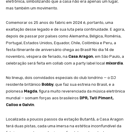
eletrônica, simbolizando que a casa não era apenas um lugar,
mas também um movimento.
Comemorar os 25 anos do fabric em 2024 é, portanto, uma
exaltação desse legado e de sua luta pela continuidade. E agora,
depois de passar por países como Alemanha, Bélgica, Romênia,
Portugal, Estados Unidos, Equador, Chile, Colômbia e Peru, a
festa itinerante de aniversário chega ao Brasil! No dia 14 de
novembro, véspera de feriado, na
Casa Aragon
, em São Paulo, a
celebração será feita em collab com a party label local
mixordia
.
No lineup, dois convidados especiais do club londrino — o DJ
residente britânico
Bobby
, que faz sua estreia no Brasil, e a
polonesa
Magda
, figura muito reverenciada da música eletrônica
mundial — somam forças aos brasileiros
DPR, Tati Pimont,
Cailoo e Galvin
.
Localizada a poucos passos da estação Butantã, a Casa Aragon
terá duas pistas, cada uma imersa na estética inconfundível da