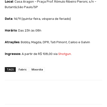
Local
: Casa Aragon – Praça Prof. Rômulo Ribeiro Pieroni, s/n –
Butantã,São Paulo/SP
Data
: 14/11 (quinta-feira, véspera de feriado)
Horário
: Das 23h às 08h
Atrações
: Bobby, Magda, DPR, Tati Pimont, Cailoo e Galvin
Ingressos
: A partir de R$ 108,00 via
Shotgun
.
TAGS
Fabric
Mixordia
Facebook
X
WhatsApp
Li