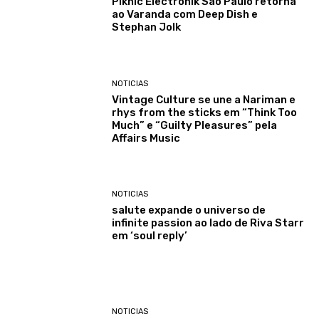
Piknic Électronik São Paulo retorna
ao Varanda com Deep Dish e
Stephan Jolk
NOTICIAS
Vintage Culture se une a Nariman e
rhys from the sticks em “Think Too
Much” e “Guilty Pleasures” pela
Affairs Music
NOTICIAS
salute expande o universo de
infinite passion ao lado de Riva Starr
em ‘soul reply’
NOTICIAS