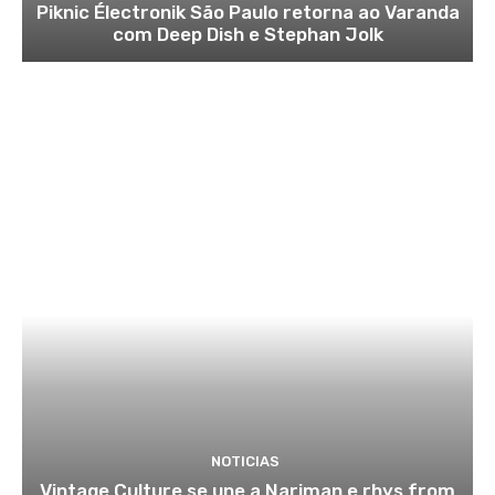
Piknic Électronik São Paulo retorna ao Varanda
com Deep Dish e Stephan Jolk
NOTICIAS
Vintage Culture se une a Nariman e rhys from