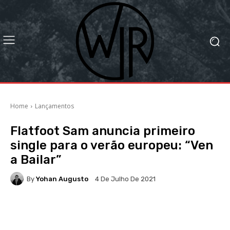
Home
Lançamentos
Flatfoot Sam anuncia primeiro
single para o verão europeu: “Ven
a Bailar”
By
Yohan Augusto
4 De Julho De 2021
Facebook
X
WhatsApp
Li