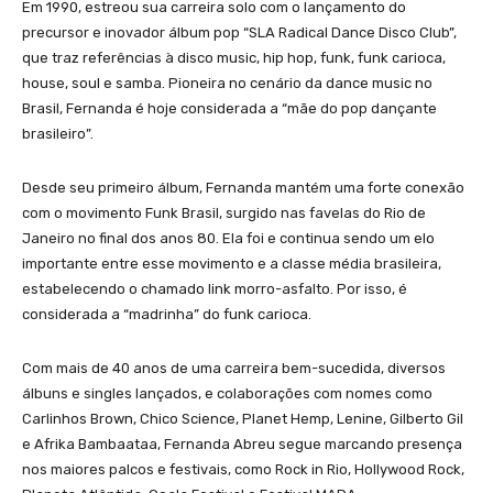
Em 1990, estreou sua carreira solo com o lançamento do
precursor e inovador álbum pop “SLA Radical Dance Disco Club”,
que traz referências à disco music, hip hop, funk, funk carioca,
house, soul e samba. Pioneira no cenário da dance music no
Brasil, Fernanda é hoje considerada a “mãe do pop dançante
brasileiro”.
Desde seu primeiro álbum, Fernanda mantém uma forte conexão
com o movimento Funk Brasil, surgido nas favelas do Rio de
Janeiro no final dos anos 80. Ela foi e continua sendo um elo
importante entre esse movimento e a classe média brasileira,
estabelecendo o chamado link morro-asfalto. Por isso, é
considerada a “madrinha” do funk carioca.
Com mais de 40 anos de uma carreira bem-sucedida, diversos
álbuns e singles lançados, e colaborações com nomes como
Carlinhos Brown, Chico Science, Planet Hemp, Lenine, Gilberto Gil
e Afrika Bambaataa, Fernanda Abreu segue marcando presença
nos maiores palcos e festivais, como Rock in Rio, Hollywood Rock,