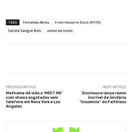
TAGS
Fernanda Abreu
From House to Disco (FHTD)
Garota Sangue Bom
universal music
Facebook
X
WhatsApp
Li
PREVIOUS ARTICLE
NEXT ARTICLE
Mathame dá vida a ‘MEET ME’
Disclosure lança remix
com shows esgotados sem
incrível da lendária
telefone em Nova York e Los
“Insomnia” do Faithless
Angeles