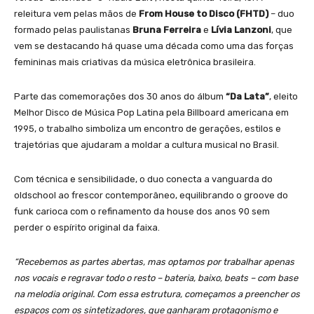
releitura vem pelas mãos de
From House to Disco
(FHTD)
– duo
formado pelas paulistanas
Bruna Ferreira
e
Lívia Lanzoni
, que
vem se destacando há quase uma década como uma das forças
femininas mais criativas da música eletrônica brasileira.
Parte das comemorações dos 30 anos do álbum
“Da Lata”
, eleito
Melhor Disco de Música Pop Latina pela Billboard americana em
1995, o trabalho simboliza um encontro de gerações, estilos e
trajetórias que ajudaram a moldar a cultura musical no Brasil.
Com técnica e sensibilidade, o duo conecta a vanguarda do
oldschool ao frescor contemporâneo, equilibrando o groove do
funk carioca com o refinamento da house dos anos 90 sem
perder o espírito original da faixa.
“Recebemos as partes abertas, mas optamos por trabalhar apenas
nos vocais e regravar todo o resto – bateria, baixo, beats – com base
na melodia original. Com essa estrutura, começamos a preencher os
espaços com os sintetizadores, que ganharam protagonismo e