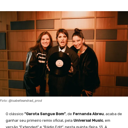
Foto: @isabelleandrad_prod
O clássico
“Garota Sangue Bom”
, de
Fernanda Abreu
, acaba de
ganhar seu primeiro remix oficial, pela
Universal Music
, em
versão “Extended” e “Rádio Edit”, nesta quinta-feira, 13. A