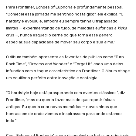
Para Frontliner, Echoes of Euphoria é profundamente pessoal.
“Comecei essa jornada me sentindo nostálgico”, ele explica. “O
hardstyle evoluiu e, embora eu sempre tenha ultrapassado
limites — experimentando de tudo, de melodias eufóricas a
kicks
crus —, nunca esqueci o cerne do que torna esse gênero
especial: sua capacidade de mover seu corpo e sua alma.”
O álbum também apresenta as favoritas do público como “Turn
Back Time”, “Dreams and Wonder” e “Forget It”, cada uma delas
infundida com o toque característico do Frontliner. O álbum atinge
um equilíbrio perfeito entre inovação e nostalgia.
“O hardstyle hoje está prosperando com eventos clássicos”, diz
Frontliner, “mas eu queria fazer mais do que repetir faixas
antigas. Eu queria criar novas memórias — novos hinos que
honrassem de onde viemos e inspirassem para onde estamos
indo.”
Com ‘Echoes of Euphoria’ agora disponível em todas as principais