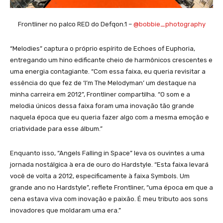
Frontliner no palco RED do Defqon.1 –
@bobbie_photography
“Melodies” captura o próprio espírito de Echoes of Euphoria,
entregando um hino edificante cheio de harmônicos crescentes e
uma energia contagiante. “Com essa faixa, eu queria revisitar a
essência do que fez de ‘I’m The Melodyman’ um destaque na
minha carreira em 2012”, Frontliner compartilha. “O som e a
melodia únicos dessa faixa foram uma inovação tão grande
naquela época que eu queria fazer algo com a mesma emoção e
criatividade para esse álbum.”
Enquanto isso, “Angels Falling in Space” leva os ouvintes a uma
jornada nostálgica à era de ouro do Hardstyle. “Esta faixa levará
você de volta a 2012, especificamente à faixa Symbols. Um
grande ano no Hardstyle”, reflete Frontliner, “uma época em que a
cena estava viva com inovação e paixão. É meu tributo aos sons
inovadores que moldaram uma era.”