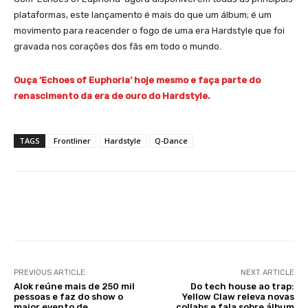
plataformas, este lançamento é mais do que um álbum; é um
movimento para reacender o fogo de uma era Hardstyle que foi
gravada nos corações dos fãs em todo o mundo.
Ouça ‘Echoes of Euphoria’ hoje mesmo e faça parte do
renascimento da era de ouro do Hardstyle.
TAGS
Frontliner
Hardstyle
Q-Dance
Facebook
X
WhatsApp
Li
PREVIOUS ARTICLE
NEXT ARTICLE
Alok reúne mais de 250 mil
Do tech house ao trap:
pessoas e faz do show o
Yellow Claw releva novas
maior evento de
collabs e fala sobre álbum