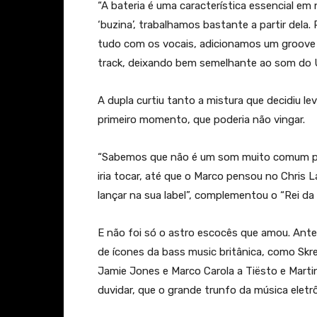
“A bateria é uma característica essencial e
‘buzina’, trabalhamos bastante a partir del
tudo com os vocais, adicionamos um groove 
track, deixando bem semelhante ao som do 
A dupla curtiu tanto a mistura que decidiu l
primeiro momento, que poderia não vingar.
“Sabemos que não é um som muito comum pa
iria tocar, até que o Marco pensou no Chris L
lançar na sua label”, complementou o “Rei da 
E não foi só o astro escocês que amou. Ant
de ícones da bass music britânica, como Sk
Jamie Jones e Marco Carola a Tiësto e Marti
duvidar, que o grande trunfo da música eletr