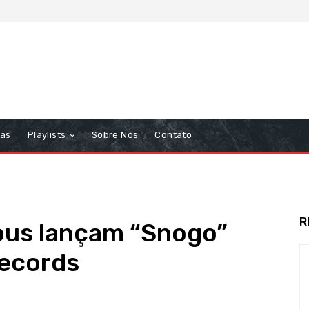
tas
Playlists
Sobre Nós
Contato
R
ous lançam “Snogo”
Records