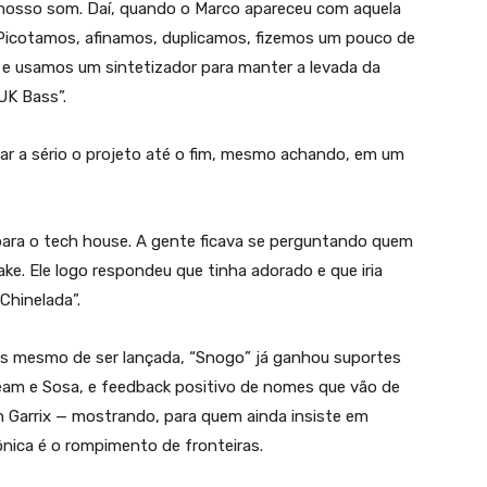
m nosso som. Daí, quando o Marco apareceu com aquela
a. Picotamos, afinamos, duplicamos, fizemos um pouco de
e usamos um sintetizador para manter a levada da
UK Bass”.
evar a sério o projeto até o fim, mesmo achando, em um
ra o tech house. A gente ficava se perguntando quem
ake. Ele logo respondeu que tinha adorado e que iria
Chinelada”.
es mesmo de ser lançada, “Snogo” já ganhou suportes
ream e Sosa, e feedback positivo de nomes que vão de
n Garrix — mostrando, para quem ainda insiste em
ônica é o rompimento de fronteiras.