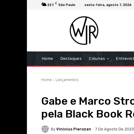
C
22.1
São Paulo
sexta-feira, agosto 7, 2026
Home
Destaques
Colunas
Entrevis
Home
Lançamentos
Gabe e Marco Str
pela Black Book 
By
Vinicius Pierozan
7 De Agosto De 2023