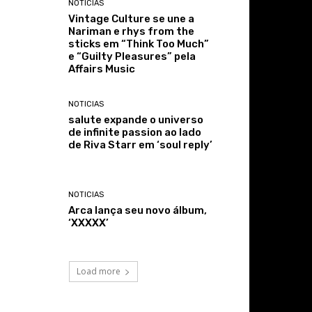
NOTICIAS
Vintage Culture se une a
Nariman e rhys from the
sticks em “Think Too Much”
e “Guilty Pleasures” pela
Affairs Music
NOTICIAS
salute expande o universo
de infinite passion ao lado
de Riva Starr em ‘soul reply’
NOTICIAS
Arca lança seu novo álbum,
‘XXXXX’
Load more