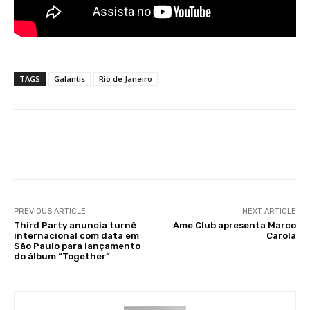
TAGS
Galantis
Rio de Janeiro
Facebook
X
WhatsApp
Li
PREVIOUS ARTICLE
NEXT ARTICLE
Third Party anuncia turnê
Ame Club apresenta Marco
internacional com data em
Carola
São Paulo para lançamento
do álbum “Together”