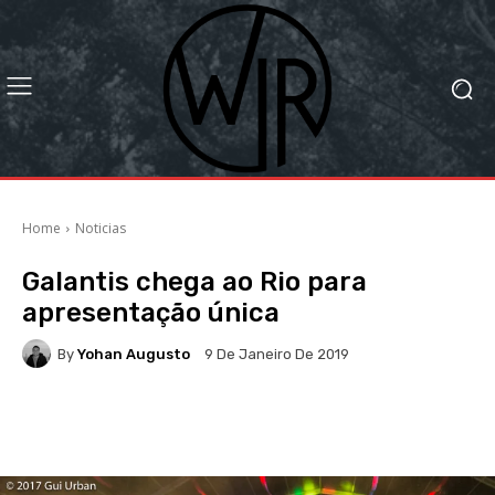
Home
Noticias
Galantis chega ao Rio para
apresentação única
By
Yohan Augusto
9 De Janeiro De 2019
Facebook
X
WhatsApp
Li