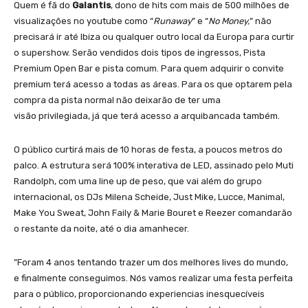
Quem é fã do
Galantis
, dono de hits com mais de 500 milhões de
visualizações no youtube como “
Runaway
” e “
No Money,
” não
precisará ir até Ibiza ou qualquer outro local da Europa para curtir
o supershow. Serão vendidos dois tipos de ingressos, Pista
Premium Open Bar e pista comum. Para quem adquirir o convite
premium terá acesso a todas as áreas. Para os que optarem pela
compra da pista normal não deixarão de ter uma
visão privilegiada, já que terá acesso a arquibancada também.
O público curtirá mais de 10 horas de festa, a poucos metros do
palco. A estrutura será 100% interativa de LED, assinado pelo Muti
Randolph, com uma line up de peso, que vai além do grupo
internacional, os DJs Milena Scheide, Just Mike, Lucce, Manimal,
Make You Sweat, John Faily & Marie Bouret e Reezer comandarão
o restante da noite, até o dia amanhecer.
”Foram 4 anos tentando trazer um dos melhores lives do mundo,
e finalmente conseguimos. Nós vamos realizar uma festa perfeita
para o público, proporcionando experiencias inesquecíveis