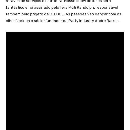
através de serviços e estrutura. Nosso show de luzes será
fantástico e foi assinado pelo fera Muti Randolph, responsável
também pelo projeto da D-EDGE. As pessoas vão dançar com os
olhos”, brinca o sócio-fundador da Party Industry André Barros.