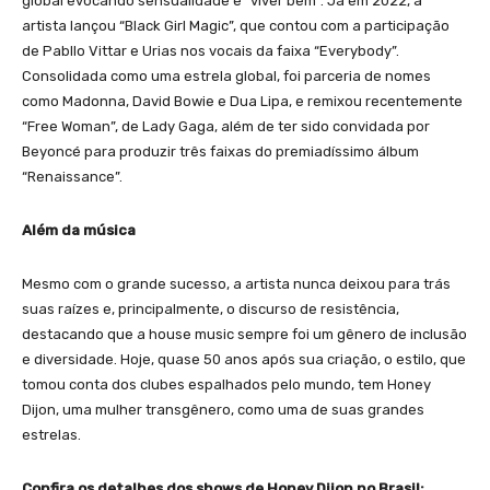
global evocando sensualidade e “viver bem”. Já em 2022, a
artista lançou “Black Girl Magic”, que contou com a participação
de Pabllo Vittar e Urias nos vocais da faixa “Everybody”.
Consolidada como uma estrela global, foi parceria de nomes
como Madonna, David Bowie e Dua Lipa, e remixou recentemente
“Free Woman”, de Lady Gaga, além de ter sido convidada por
Beyoncé para produzir três faixas do premiadíssimo álbum
“Renaissance”.
Além da música
Mesmo com o grande sucesso, a artista nunca deixou para trás
suas raízes e, principalmente, o discurso de resistência,
destacando que a house music sempre foi um gênero de inclusão
e diversidade. Hoje, quase 50 anos após sua criação, o estilo, que
tomou conta dos clubes espalhados pelo mundo, tem Honey
Dijon, uma mulher transgênero, como uma de suas grandes
estrelas.
Confira os detalhes dos shows de Honey Dijon no Brasil: