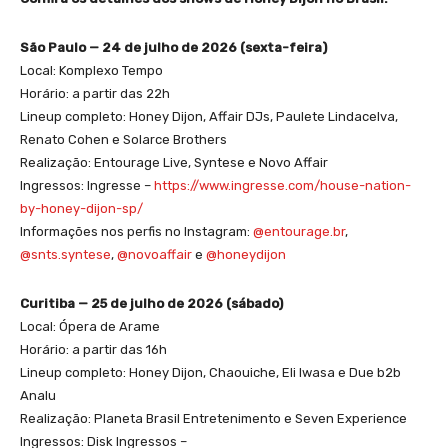
São Paulo — 24 de julho de 2026 (sexta-feira)
Local: Komplexo Tempo
Horário: a partir das 22h
Lineup completo: Honey Dijon, Affair DJs, Paulete Lindacelva,
Renato Cohen e Solarce Brothers
Realização: Entourage Live, Syntese e Novo Affair
Ingressos: Ingresse –
https://www.ingresse.com/house-nation-
by-honey-dijon-sp/
Informações nos perfis no Instagram:
@entourage.br
,
@snts.syntese
,
@novoaffair
e
@honeydijon
Curitiba — 25 de julho de 2026 (sábado)
Local: Ópera de Arame
Horário: a partir das 16h
Lineup completo: Honey Dijon, Chaouiche, Eli Iwasa e Due b2b
Analu
Realização: Planeta Brasil Entretenimento e Seven Experience
Ingressos: Disk Ingressos –