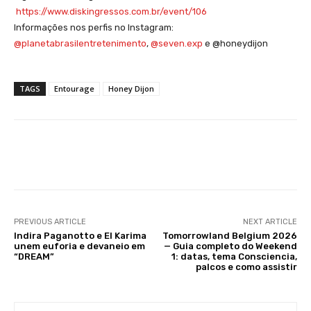
https://www.diskingressos.com.br/event/106
Informações nos perfis no Instagram:
@planetabrasilentretenimento
,
@seven.exp
e @honeydijon
TAGS
Entourage
Honey Dijon
Facebook
X
WhatsApp
Li
PREVIOUS ARTICLE
NEXT ARTICLE
Indira Paganotto e El Karima
Tomorrowland Belgium 2026
unem euforia e devaneio em
— Guia completo do Weekend
“DREAM”
1: datas, tema Consciencia,
palcos e como assistir