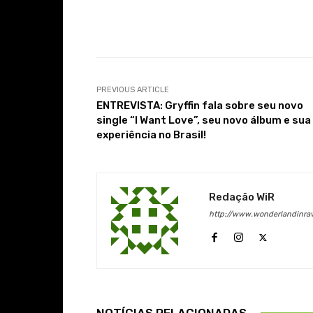
Facebook
Share
PREVIOUS ARTICLE
ENTREVISTA: Gryffin fala sobre seu novo
single “I Want Love”, seu novo álbum e sua
experiência no Brasil!
Redação WiR
http://www.wonderlandinra