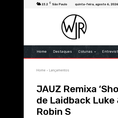
C
23.2
São Paulo
quinta-feira, agosto 6, 202
Home
Destaques
Colunas
Entrevis
Home
Lançamentos
JAUZ Remixa ‘Show
de Laidback Luke 
Robin S