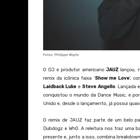
Fotos: Philippe Wuyts
O DJ e produtor americano
JAUZ
lançou, n
remix da icônica faixa ‘
Show me Love
‘, c
Laidback Luke
e
Steve Angello
. Lançada e
conquistou o mundo da Dance Music, e por 
Unido e, desde o lançamento, já possui qua
O remix de JAUZ faz parte de um belo pa
Dubdogz e Wh0. A releitura nos traz uma ba
presente e, junto a isso, combina breakdowns