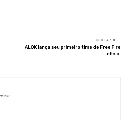
X
WhatsApp
Linkedin
Telegram
NEXT ARTICLE
ALOK lança seu primeiro time de Free Fire
oficial
ve.com