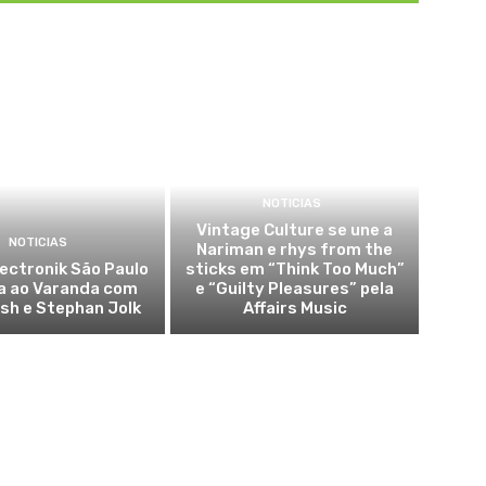
NOTICIAS
Vintage Culture se une a
NOTICIAS
Nariman e rhys from the
lectronik São Paulo
sticks em “Think Too Much”
a ao Varanda com
e “Guilty Pleasures” pela
sh e Stephan Jolk
Affairs Music