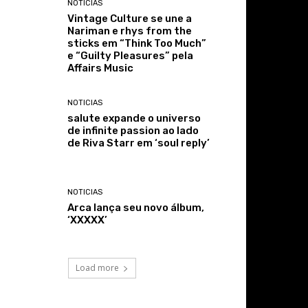
NOTICIAS
Vintage Culture se une a
Nariman e rhys from the
sticks em “Think Too Much”
e “Guilty Pleasures” pela
Affairs Music
NOTICIAS
salute expande o universo
de infinite passion ao lado
de Riva Starr em ‘soul reply’
NOTICIAS
Arca lança seu novo álbum,
‘XXXXX’
Load more