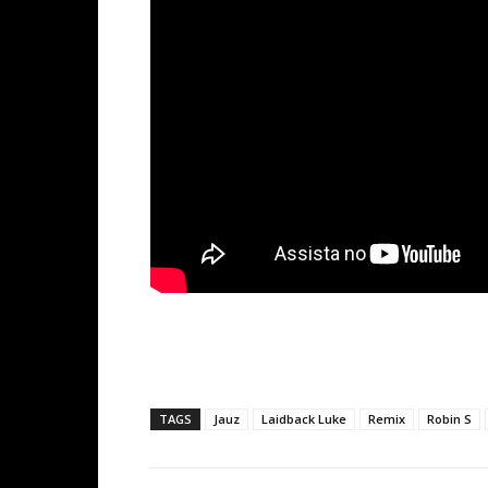
TAGS
Jauz
Laidback Luke
Remix
Robin S