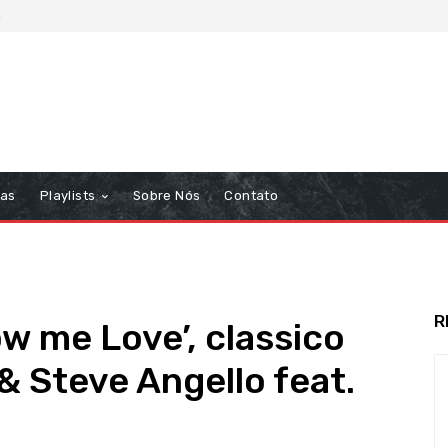
6
tas
Playlists
Sobre Nós
Contato
R
 me Love’, classico
& Steve Angello feat.