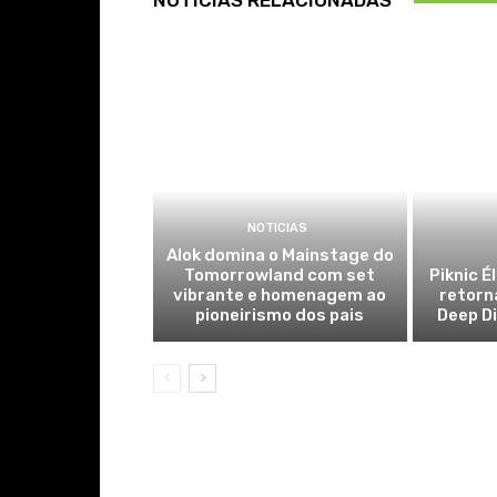
NOTÍCIAS RELACIONADAS
NOTICIAS
Alok domina o Mainstage do
Tomorrowland com set
Piknic É
vibrante e homenagem ao
retorn
pioneirismo dos pais
Deep Di