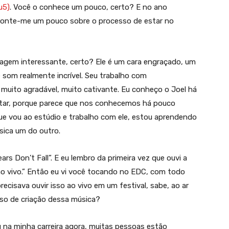
u5)
. Você o conhece um pouco, certo? E no ano
Conte-me um pouco sobre o processo de estar no
nagem interessante, certo? Ele é um cara engraçado, um
som realmente incrível. Seu trabalho com
 muito agradável, muito cativante. Eu conheço o Joel há
editar, porque parece que nos conhecemos há pouco
ue vou ao estúdio e trabalho com ele, estou aprendendo
sica um do outro.
s Don’t Fall”. E eu lembro da primeira vez que ouvi a
a ao vivo.” Então eu vi você tocando no EDC, com todo
ecisava ouvir isso ao vivo em um festival, sabe, ao ar
sso de criação dessa música?
 na minha carreira agora, muitas pessoas estão