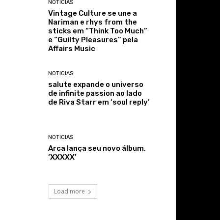
NOTICIAS
Vintage Culture se une a
Nariman e rhys from the
sticks em “Think Too Much”
e “Guilty Pleasures” pela
Affairs Music
NOTICIAS
salute expande o universo
de infinite passion ao lado
de Riva Starr em ‘soul reply’
NOTICIAS
Arca lança seu novo álbum,
‘XXXXX’
Load more