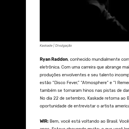
Kaskade | Divulgação
Ryan Raddon
, conhecido mundialmente c
eletrônica. Com uma carreira que abrange m
produções envolventes e seu talento incom
estão “Disco Fever,” “Atmosphere” e “I Rem
também se tornaram hinos nas pistas de da
No dia 22 de setembro, Kaskade retorna ao Br
oportunidade de entrevistar o artista america
WIR:
Bem, você está voltando ao Brasil. Você 
anos. Estava chovendo muito; o que você le