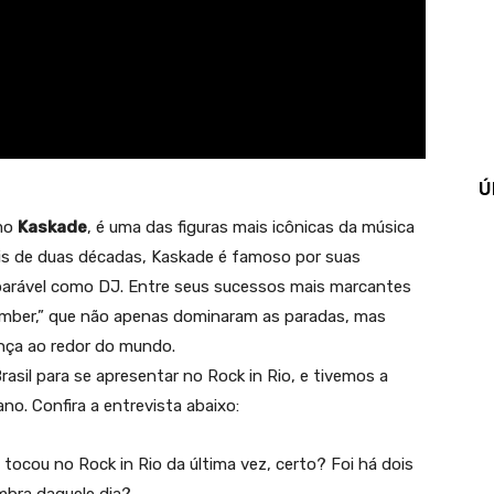
Ú
omo
Kaskade
, é uma das figuras mais icônicas da música
ais de duas décadas, Kaskade é famoso por suas
parável como DJ. Entre seus sucessos mais marcantes
ember,” que não apenas dominaram as paradas, mas
nça ao redor do mundo.
asil para se apresentar no Rock in Rio, e tivemos a
no. Confira a entrevista abaixo:
tocou no Rock in Rio da última vez, certo? Foi há dois
mbra daquele dia?