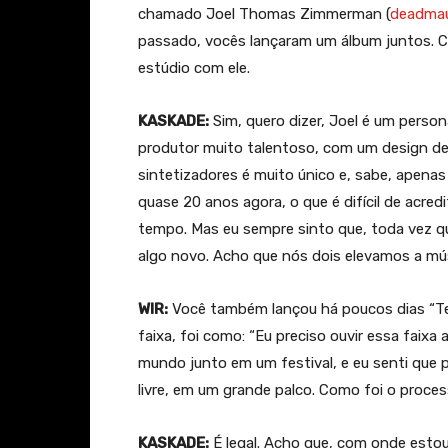
chamado Joel Thomas Zimmerman (
deadma
passado, vocês lançaram um álbum juntos. 
estúdio com ele.
KASKADE:
Sim, quero dizer, Joel é um perso
produtor muito talentoso, com um design de 
sintetizadores é muito único e, sabe, apenas
quase 20 anos agora, o que é difícil de acr
tempo. Mas eu sempre sinto que, toda vez q
algo novo. Acho que nós dois elevamos a mú
WIR:
Você também lançou há poucos dias “Tear
faixa, foi como: “Eu preciso ouvir essa faix
mundo junto em um festival, e eu senti que pr
livre, em um grande palco. Como foi o proce
KASKADE:
É legal. Acho que, com onde estou