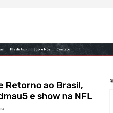
tas
Playlists
Sobre Nós
Contato
R
e Retorno ao Brasil,
dmau5 e show na NFL
024