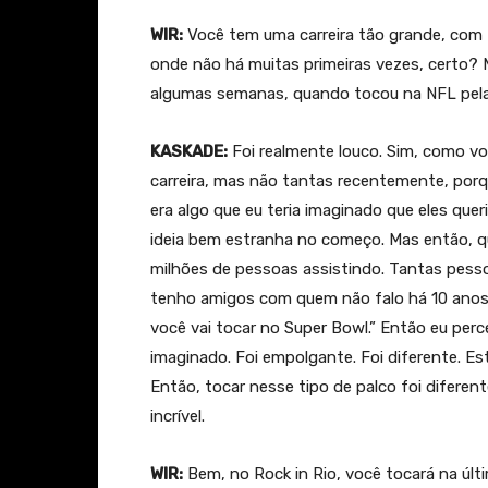
WIR:
Você tem uma carreira tão grande, com 
onde não há muitas primeiras vezes, certo? 
algumas semanas, quando tocou na NFL pela 
KASKADE:
Foi realmente louco. Sim, como voc
carreira, mas não tantas recentemente, por
era algo que eu teria imaginado que eles qu
ideia bem estranha no começo. Mas então, qu
milhões de pessoas assistindo. Tantas pess
tenho amigos com quem não falo há 10 anos.
você vai tocar no Super Bowl.” Então eu perce
imaginado. Foi empolgante. Foi diferente. E
Então, tocar nesse tipo de palco foi diferent
incrível.
WIR:
Bem, no Rock in Rio, você tocará na últi