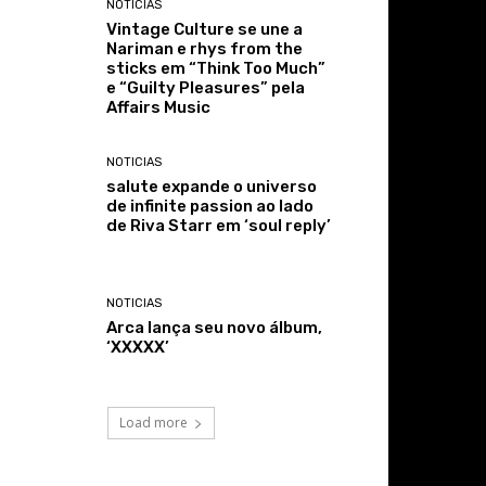
NOTICIAS
Vintage Culture se une a
Nariman e rhys from the
sticks em “Think Too Much”
e “Guilty Pleasures” pela
Affairs Music
NOTICIAS
salute expande o universo
de infinite passion ao lado
de Riva Starr em ‘soul reply’
NOTICIAS
Arca lança seu novo álbum,
‘XXXXX’
Load more