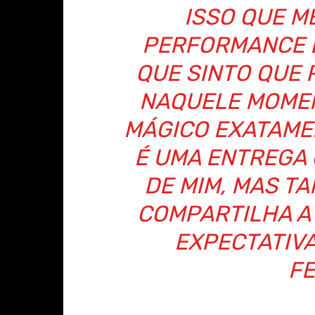
ISSO QUE M
PERFORMANCE 
QUE SINTO QUE
NAQUELE MOMEN
MÁGICO EXATAME
É UMA ENTREGA
DE MIM, MAS TA
COMPARTILHA A
EXPECTATIV
FE