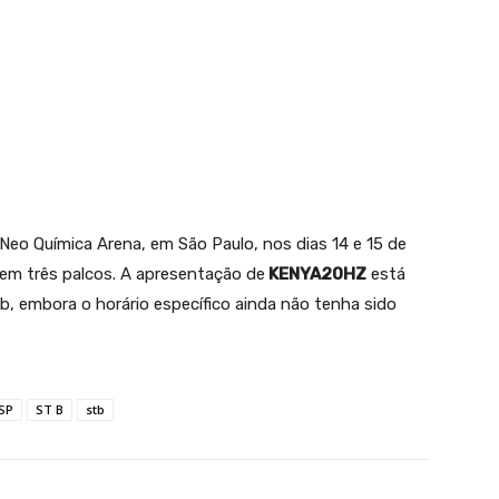
eo Química Arena, em São Paulo, nos dias 14 e 15 de
 em três palcos. A apresentação de
KENYA20HZ
está
b, embora o horário específico ainda não tenha sido
SP
ST B
stb