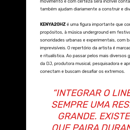
movimento e com certeza será incrível contar 
também ajudam diariamente a construir e div
KENYA20HZ
é uma figura importante que cont
propósitos, à música underground em festiva
sonoridades urbanas e experimentais, com ba
imprevisíveis. O repertório da artista é ma
e ritualística. Ao passar pelos mais diverso
da DJ, produtora musical, pesquisadora e ap
conectam e buscam desafiar os extremos.
“INTEGRAR O LIN
SEMPRE UMA RES
GRANDE. EXISTE
QUE PAIRA DURA