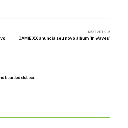
X
WhatsApp
Linkedin
Telegram
NEXT ARTICLE
ivo
JAMIE XX anuncia seu novo álbum ‘In Waves’
nd bearded clubber.