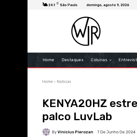
C
24.1
São Paulo
domingo, agosto 9, 2026
Home
Destaques
Colunas
Entrevis
Home
Noticias
KENYA20HZ estrei
palco LuvLab
By
Vinicius Pierozan
7 De Junho De 2024