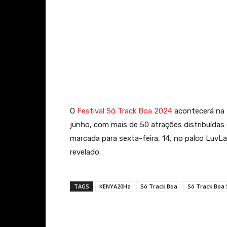
O
Festival Só Track Boa 2024
acontecerá na N
junho, com mais de 50 atrações distribuídas
marcada para sexta-feira, 14, no palco LuvLa
revelado.
TAGS
KENYA20Hz
Só Track Boa
Só Track Boa 