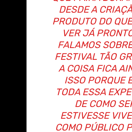
DESDE A CRIAÇÃ
PRODUTO DO QUE
VER JÁ PRONT
FALAMOS SOBRE
FESTIVAL TÃO G
A COISA FICA AI
ISSO PORQUE 
TODA ESSA EXPE
DE COMO SE
ESTIVESSE VIV
COMO PÚBLICO PE