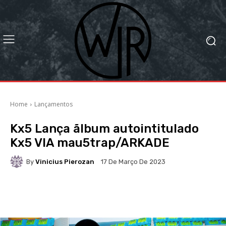
Home
Lançamentos
Kx5 Lança ãlbum autointitulado
Kx5 VIA mau5trap/ARKADE
By
Vinicius Pierozan
17 De Março De 2023
Facebook
X
WhatsApp
Li