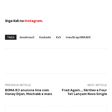
Siga Kx5 no
Instagram.
TAGS
deadmau5
Kaskade
Kx5
mau5trap/ARKADE
Facebook
X
WhatsApp
Li
PREVIOUS ARTICLE
NEXT ARTICLE
BOMA RJ anuncia line com
Fred Again.., Skrillex e Four
Honey Dijon, Mochakk e mais
Tet Lançam Novo Single