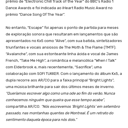
prêmio de “Electronic Chill Track of the Year” do BBC’s Radio 1
Dance Awards e foi indicada ao iHeart Radio Music Award no
prêmio “Dance Song Of The Year”.
No entanto, “Escape” foi apenas o ponto de partida para meses
de exploração sonora que resultaram em lançamentos que são
apresentados no Kx5 como “Alive”, com sua batida, sintetizadores
triunfantes e vocais ansiosos de The Moth & The Flame (TMTF).
“Avalanche”, com sua estonteante linha ácida e vocal de James
French, “Take Me High”, a romântica e melancólica “When I Talk”
com Elderbrook e, mais recentemente, “Sacrifice”, uma
colaboração com SOFI TUKKER. Com o lançamento do álbum Kx5, a
dupla recorre aos AR/CO para a faixa principal “Bright Lights”,
uma música brilhante para sair dos últimos meses de inverno.
“Queríamos escrever algo como uma ode ao fim do verão. Nunca
conhecemos ninguém que queira que esse tempo acabe”
,
compartilha AR/CO.
“Nós escrevemos ‘Bright Lights’ em setembro
passado, nas montanhas quentes de Montreal. É um retrato do
sentimento daquela época para nós dois.”