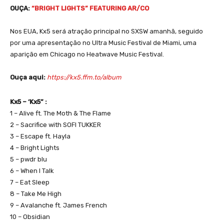
OUÇA:
“BRIGHT LIGHTS” FEATURING AR/CO
Nos EUA, Kx5 será atração principal no SXSW amanhã, seguido
por uma apresentação no Ultra Music Festival de Miami, uma
aparição em Chicago no Heatwave Music Festival.
Ouça aqui:
https://kx5.ffm.to/album
Kx5 – ‘Kx5” :
1 – Alive ft. The Moth & The Flame
2 – Sacrifice with SOFI TUKKER
3 – Escape ft. Hayla
4 – Bright Lights
5 – pwdr blu
6 – When I Talk
7 – Eat Sleep
8 – Take Me High
9 – Avalanche ft. James French
10 – Obsidian