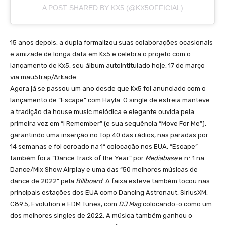
A POST SHARED BY KX5 (@KX5OFFICIAL)
15 anos depois, a dupla formalizou suas colaborações ocasionais
e amizade de longa data em Kx5 e celebra o projeto com o
lançamento de Kx5, seu álbum autointitulado hoje, 17 de março
via mau5trap/Arkade.
Agora já se passou um ano desde que Kx5 foi anunciado com o
lançamento de “Escape” com Hayla. O single de estreia manteve
a tradição da house music melódica e elegante ouvida pela
primeira vez em “I Remember” (e sua sequência “Move For Me”),
garantindo uma inserção no Top 40 das rádios, nas paradas por
14 semanas e foi coroado na 1ª colocação nos EUA. “Escape”
também foi a “Dance Track of the Year” por
Mediabase
e nº 1 na
Dance/Mix Show Airplay e uma das “50 melhores músicas de
dance de 2022” pela
Billboard
. A faixa esteve também tocou nas
principais estações dos EUA como Dancing Astronaut, SiriusXM,
C89.5, Evolution e EDM Tunes, com
DJ Mag
colocando-o como um
dos melhores singles de 2022. A música também ganhou o