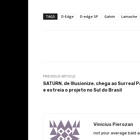
TAGS
D-Edge
D-edge SP
Galvin
Lamache
Facebook
Share
PREVIOUS ARTICLE
SATURN, de Illusionize, chega ao Surreal P
e estreia o projeto no Sul do Brasil
Vinicius Pierozan
not your average bald a