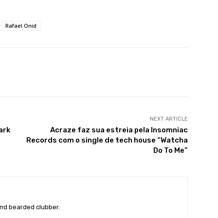
Rafael Onid
X
WhatsApp
Linkedin
Telegram
NEXT ARTICLE
ark
Acraze faz sua estreia pela Insomniac
Records com o single de tech house “Watcha
Do To Me”
nd bearded clubber.