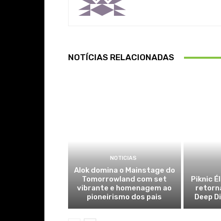
NOTÍCIAS RELACIONADAS
NOTICIAS
Alok domina o Mainstage do
Tomorrowland com set
Piknic É
vibrante e homenagem ao
retorn
pioneirismo dos pais
Deep Di