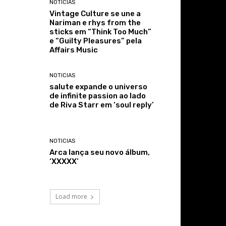
NOTICIAS
Vintage Culture se une a
Nariman e rhys from the
sticks em “Think Too Much”
e “Guilty Pleasures” pela
Affairs Music
NOTICIAS
salute expande o universo
de infinite passion ao lado
de Riva Starr em ‘soul reply’
NOTICIAS
Arca lança seu novo álbum,
‘XXXXX’
Load more