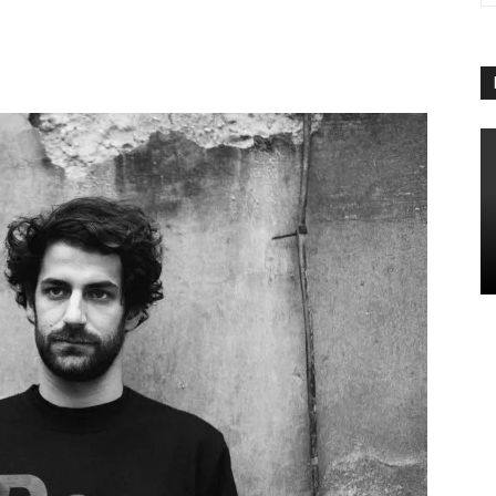
App
Linkedin
Telegram