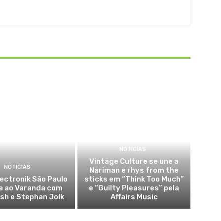
NOTICIAS
Vintage Culture se une a
NOTICIAS
Nariman e rhys from the
lectronik São Paulo
sticks em “Think Too Much”
a ao Varanda com
e “Guilty Pleasures” pela
sh e Stephan Jolk
Affairs Music