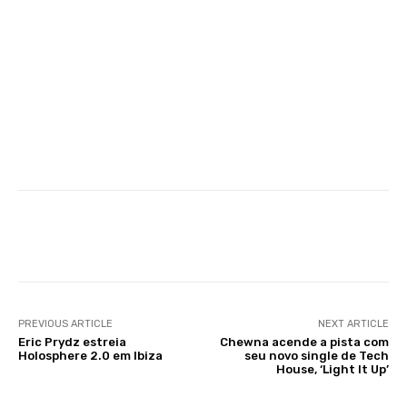
Facebook
X
WhatsApp
Li
PREVIOUS ARTICLE
NEXT ARTICLE
Eric Prydz estreia
Chewna acende a pista com
Holosphere 2.0 em Ibiza
seu novo single de Tech
House, ‘Light It Up’