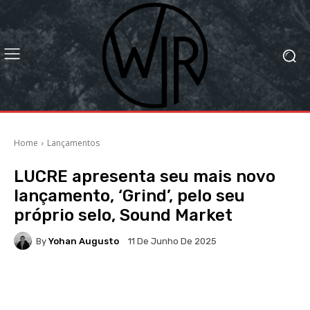
Home
Lançamentos
LUCRE apresenta seu mais novo
lançamento, ‘Grind’, pelo seu
próprio selo, Sound Market
By
Yohan Augusto
11 De Junho De 2025
Facebook
X
WhatsApp
Li