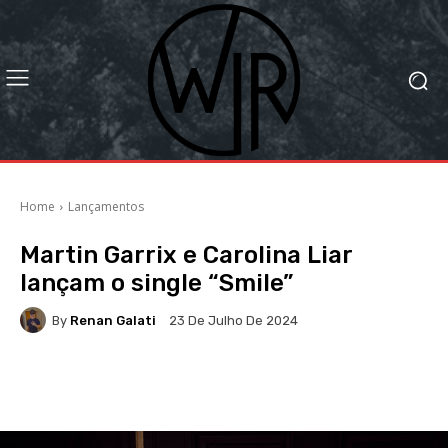
Home
Lançamentos
Martin Garrix e Carolina Liar
lançam o single “Smile”
By
Renan Galati
23 De Julho De 2024
Facebook
X
WhatsApp
Li