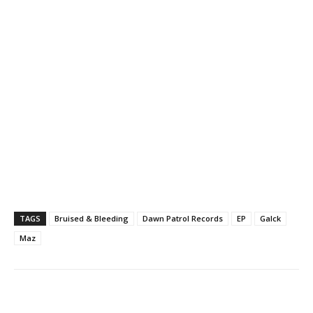
TAGS
Bruised & Bleeding
Dawn Patrol Records
EP
Galck
Maz
Facebook
X
WhatsApp
Li