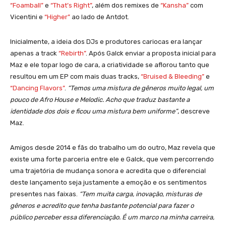
“Foamball”
e
“That’s Right”
, além dos remixes de
“Kansha”
com
Vicentini e
“Higher”
ao lado de Antdot.
Inicialmente, a ideia dos DJs e produtores cariocas era lançar
apenas a track
“Rebirth”
. Após Galck enviar a proposta inicial para
Maz e ele topar logo de cara, a criatividade se aflorou tanto que
resultou em um EP com mais duas tracks,
“Bruised & Bleeding”
e
“Dancing Flavors”
.
“Temos uma mistura de gêneros muito legal, um
pouco de Afro House e Melodic. Acho que traduz bastante a
identidade dos dois e ficou uma mistura bem uniforme”
, descreve
Maz.
Amigos desde 2014 e fãs do trabalho um do outro, Maz revela que
existe uma forte parceria entre ele e Galck, que vem percorrendo
uma trajetória de mudança sonora e acredita que o diferencial
deste lançamento seja justamente a emoção e os sentimentos
presentes nas faixas.
“Tem muita carga, inovação, misturas de
gêneros e acredito que tenha bastante potencial para fazer o
público perceber essa diferenciação. É um marco na minha carreira,