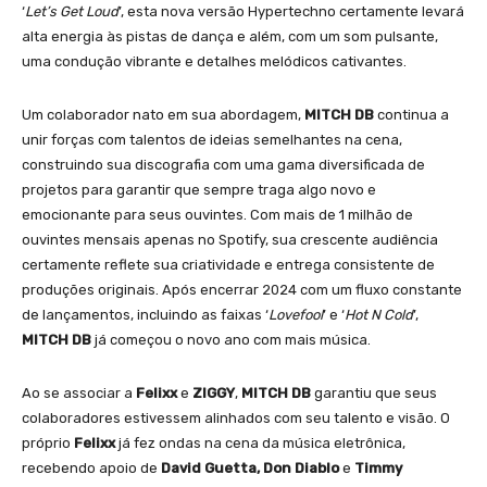
‘
Let’s Get Loud
’, esta nova versão Hypertechno certamente levará
alta energia às pistas de dança e além, com um som pulsante,
uma condução vibrante e detalhes melódicos cativantes.
Um colaborador nato em sua abordagem,
MITCH DB
continua a
unir forças com talentos de ideias semelhantes na cena,
construindo sua discografia com uma gama diversificada de
projetos para garantir que sempre traga algo novo e
emocionante para seus ouvintes. Com mais de 1 milhão de
ouvintes mensais apenas no Spotify, sua crescente audiência
certamente reflete sua criatividade e entrega consistente de
produções originais. Após encerrar 2024 com um fluxo constante
de lançamentos, incluindo as faixas ‘
Lovefool
’ e ‘
Hot N Cold
’,
MITCH DB
já começou o novo ano com mais música.
Ao se associar a
Felixx
e
ZIGGY
,
MITCH DB
garantiu que seus
colaboradores estivessem alinhados com seu talento e visão. O
próprio
Felixx
já fez ondas na cena da música eletrônica,
recebendo apoio de
David Guetta, Don Diablo
e
Timmy