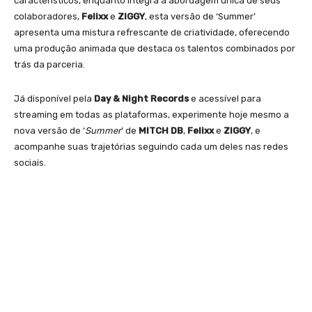
característicos, enquanto integra a abordagem única de seus
colaboradores,
Felixx
e
ZIGGY
, esta versão de ‘Summer’
apresenta uma mistura refrescante de criatividade, oferecendo
uma produção animada que destaca os talentos combinados por
trás da parceria.
Já disponível pela
Day & Night Records
e acessível para
streaming em todas as plataformas, experimente hoje mesmo a
nova versão de ‘
Summer
’ de
MITCH DB
,
Felixx
e
ZIGGY
, e
acompanhe suas trajetórias seguindo cada um deles nas redes
sociais.