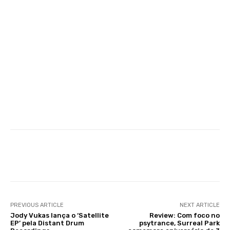
Facebook
X
WhatsApp
Li
PREVIOUS ARTICLE
NEXT ARTICLE
Jody Vukas lança o ‘Satellite
Review: Com foco no
EP’ pela Distant Drum
psytrance, Surreal Park