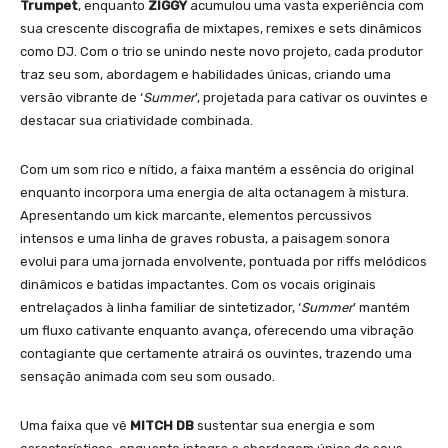
Trumpet
, enquanto
ZIGGY
acumulou uma vasta experiência com
sua crescente discografia de mixtapes, remixes e sets dinâmicos
como DJ. Com o trio se unindo neste novo projeto, cada produtor
traz seu som, abordagem e habilidades únicas, criando uma
versão vibrante de ‘
Summer
’, projetada para cativar os ouvintes e
destacar sua criatividade combinada.
Com um som rico e nítido, a faixa mantém a essência do original
enquanto incorpora uma energia de alta octanagem à mistura.
Apresentando um kick marcante, elementos percussivos
intensos e uma linha de graves robusta, a paisagem sonora
evolui para uma jornada envolvente, pontuada por riffs melódicos
dinâmicos e batidas impactantes. Com os vocais originais
entrelaçados à linha familiar de sintetizador, ‘
Summer
’ mantém
um fluxo cativante enquanto avança, oferecendo uma vibração
contagiante que certamente atrairá os ouvintes, trazendo uma
sensação animada com seu som ousado.
Uma faixa que vê
MITCH DB
sustentar sua energia e som