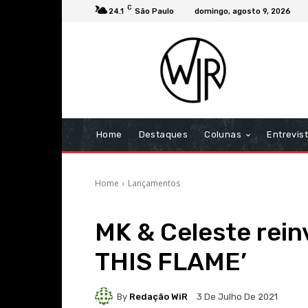
C
24.1
São Paulo
domingo, agosto 9, 2026
Home
Destaques
Colunas
Entrevis
Home
Lançamentos
MK & Celeste rein
THIS FLAME’
By
Redação WiR
3 De Julho De 2021