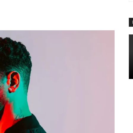
App
Linkedin
Telegram