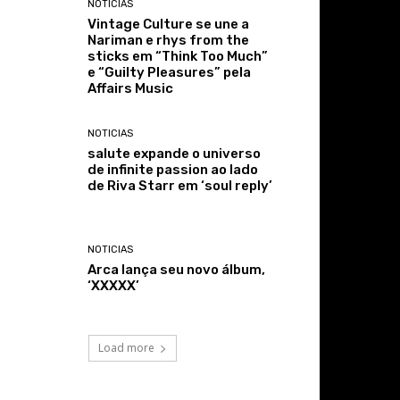
NOTICIAS
Vintage Culture se une a
Nariman e rhys from the
sticks em “Think Too Much”
e “Guilty Pleasures” pela
Affairs Music
NOTICIAS
salute expande o universo
de infinite passion ao lado
de Riva Starr em ‘soul reply’
NOTICIAS
Arca lança seu novo álbum,
‘XXXXX’
Load more