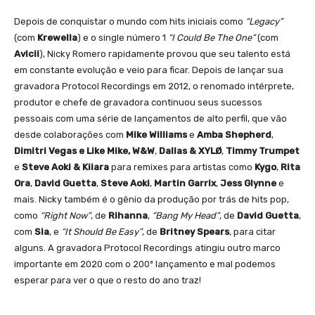
Depois de conquistar o mundo com hits iniciais como
“Legacy”
(com
Krewella
) e o single número 1
“I Could Be The One”
(com
Avicii
), Nicky Romero rapidamente provou que seu talento está
em constante evolução e veio para ficar. Depois de lançar sua
gravadora Protocol Recordings em 2012, o renomado intérprete,
produtor e chefe de gravadora continuou seus sucessos
pessoais com uma série de lançamentos de alto perfil, que vão
desde colaborações com
Mike Williams
e
Amba Shepherd
,
Dimitri Vegas e Like Mike,
W&W
,
Dallas & XYLØ
,
Timmy Trumpet
e
Steve Aoki & Kiiara
para remixes para artistas como
Kygo
,
Rita
Ora
,
David Guetta
,
Steve Aoki
,
Martin Garrix
,
Jess Glynne
e
mais. Nicky também é o gênio da produção por trás de hits pop,
como
“Right Now”
, de
Rihanna
,
“Bang My Head”
, de
David Guetta
,
com
Sia
, e
“It Should Be Easy”
, de
Britney Spears
, para citar
alguns. A gravadora Protocol Recordings atingiu outro marco
importante em 2020 com o 200º lançamento e mal podemos
esperar para ver o que o resto do ano traz!