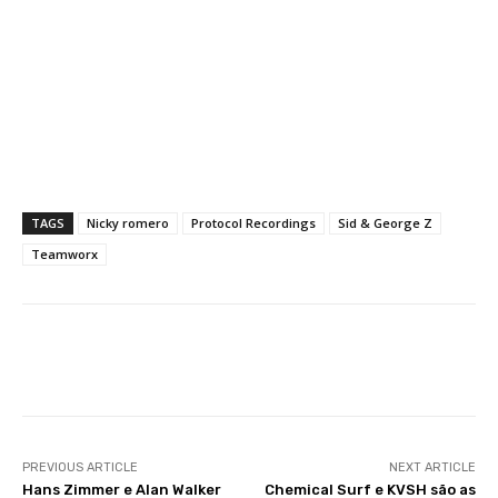
TAGS
Nicky romero
Protocol Recordings
Sid & George Z
Teamworx
Facebook
X
WhatsApp
Li
PREVIOUS ARTICLE
NEXT ARTICLE
Hans Zimmer e Alan Walker
Chemical Surf e KVSH são as