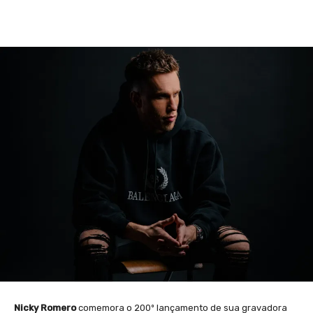
Facebook
X
WhatsApp
Li
Nicky Romero
comemora o 200º lançamento de sua gravadora