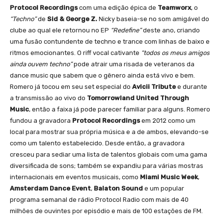
Protocol Recordings
com uma edição épica de
Teamworx
, o
“Techno”
de
Sid & George Z.
Nicky baseia-se no som amigável do
clube ao qual ele retornou no EP
“Redefine”
deste ano, criando
uma fusão contundente de techno e trance com linhas de baixo e
ritmos emocionantes. O riff vocal cativante
“todos os meus amigos
ainda ouvem techno”
pode atrair uma risada de veteranos da
dance music que sabem que o gênero ainda está vivo e bem.
Romero já tocou em seu set especial do
Avicii Tribute
e durante
a transmissão ao vivo do
Tomorrowland United Through
Music
, então a faixa já pode parecer familiar para alguns. Romero
fundou a gravadora
Protocol Recordings
em 2012 como um
local para mostrar sua própria música e a de ambos, elevando-se
como um talento estabelecido. Desde então, a gravadora
cresceu para sediar uma lista de talentos globais com uma gama
diversificada de sons; também se expandiu para várias mostras
internacionais em eventos musicais, como
Miami Music Week
,
Amsterdam Dance Event
,
Balaton Sound
e um popular
programa semanal de rádio Protocol Radio com mais de 40
milhões de ouvintes por episódio e mais de 100 estações de FM.