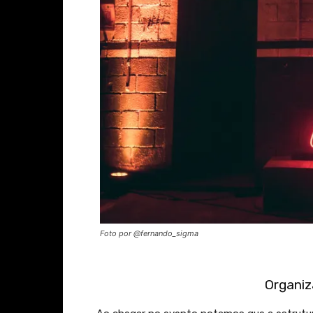
Foto por @fernando_sigma
Organiz