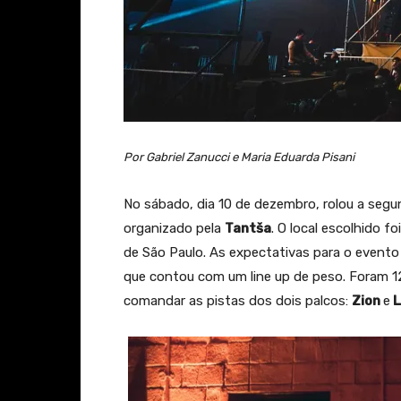
Por Gabriel Zanucci e Maria Eduarda Pisani
No sábado, dia 10 de dezembro, rolou a seg
organizado pela
Tantša
. O local escolhido fo
de São Paulo. As expectativas para o evento 
que contou com um line up de peso. Foram 12
comandar as pistas dos dois palcos:
Zion
e
L