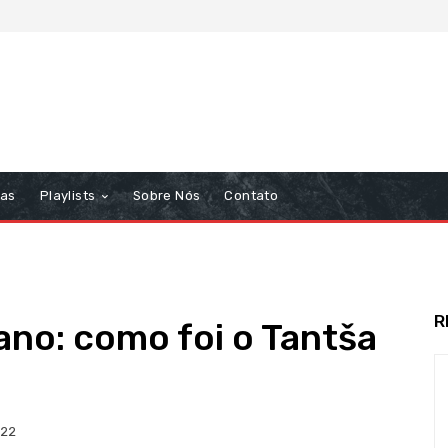
tas
Playlists
Sobre Nós
Contato
R
 ano: como foi o Tantša
022