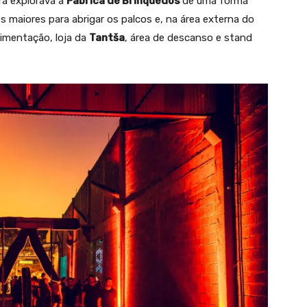
ra explorava a
Fábrica de Brinquedos
de uma forma
s maiores para abrigar os palcos e, na área externa do
limentação, loja da
Tantša
, área de descanso e stand