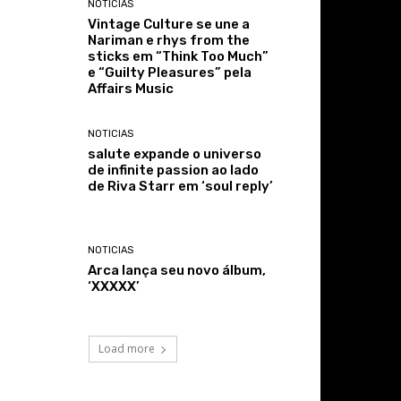
NOTICIAS
Vintage Culture se une a
Nariman e rhys from the
sticks em “Think Too Much”
e “Guilty Pleasures” pela
Affairs Music
NOTICIAS
salute expande o universo
de infinite passion ao lado
de Riva Starr em ‘soul reply’
NOTICIAS
Arca lança seu novo álbum,
‘XXXXX’
Load more