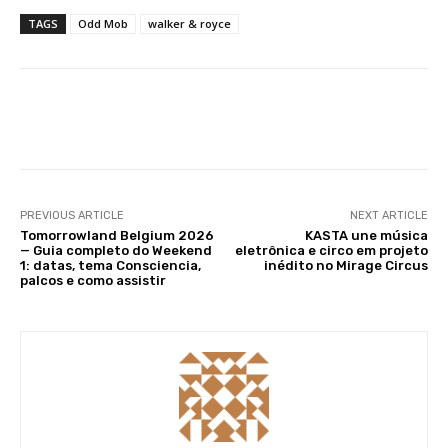
TAGS
Odd Mob
walker & royce
Facebook
X
WhatsApp
Li
PREVIOUS ARTICLE
NEXT ARTICLE
Tomorrowland Belgium 2026
KASTA une música
— Guia completo do Weekend
eletrônica e circo em projeto
1: datas, tema Consciencia,
inédito no Mirage Circus
palcos e como assistir