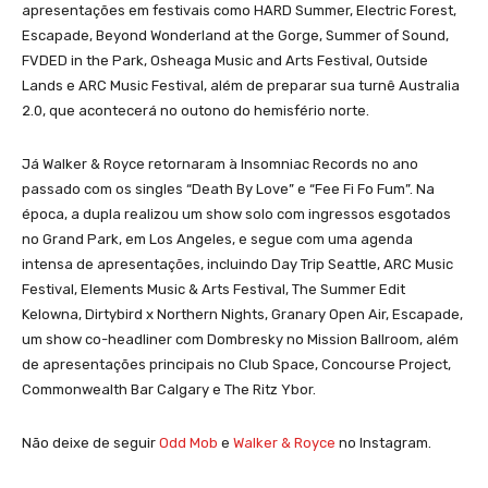
apresentações em festivais como HARD Summer, Electric Forest,
Escapade, Beyond Wonderland at the Gorge, Summer of Sound,
FVDED in the Park, Osheaga Music and Arts Festival, Outside
Lands e ARC Music Festival, além de preparar sua turnê Australia
2.0, que acontecerá no outono do hemisfério norte.
Já Walker & Royce retornaram à Insomniac Records no ano
passado com os singles “Death By Love” e “Fee Fi Fo Fum”. Na
época, a dupla realizou um show solo com ingressos esgotados
no Grand Park, em Los Angeles, e segue com uma agenda
intensa de apresentações, incluindo Day Trip Seattle, ARC Music
Festival, Elements Music & Arts Festival, The Summer Edit
Kelowna, Dirtybird x Northern Nights, Granary Open Air, Escapade,
um show co-headliner com Dombresky no Mission Ballroom, além
de apresentações principais no Club Space, Concourse Project,
Commonwealth Bar Calgary e The Ritz Ybor.
Não deixe de seguir
Odd Mob
e
Walker & Royce
no Instagram.