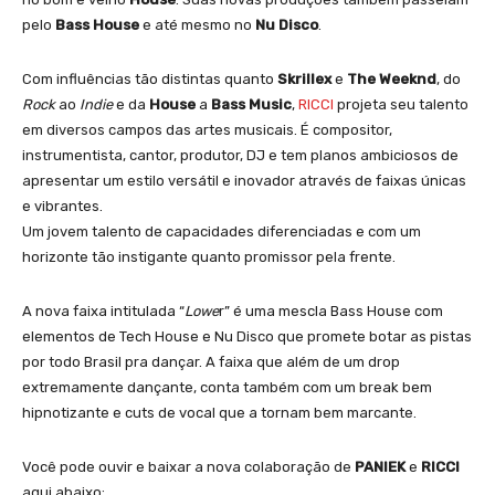
pelo
Bass House
e até mesmo no
Nu Disco
.
Com influências tão distintas quanto
Skrillex
e
The Weeknd
, do
Rock
ao
Indie
e da
House
a
Bass Music
,
RICCI
projeta seu talento
em diversos campos das artes musicais. É compositor,
instrumentista, cantor, produtor, DJ e tem planos ambiciosos de
apresentar um estilo versátil e inovador através de faixas únicas
e vibrantes.
Um jovem talento de capacidades diferenciadas e com um
horizonte tão instigante quanto promissor pela frente.
A nova faixa intitulada “
Lowe
r” é uma mescla Bass House com
elementos de Tech House e Nu Disco que promete botar as pistas
por todo Brasil pra dançar. A faixa que além de um drop
extremamente dançante, conta também com um break bem
hipnotizante e cuts de vocal que a tornam bem marcante.
Você pode ouvir e baixar a nova colaboração de
PANIEK
e
RICCI
aqui abaixo: