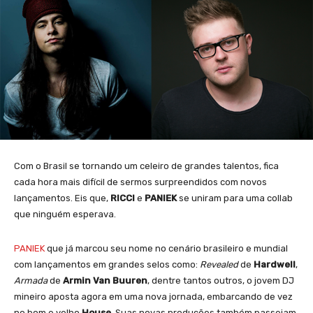
Com o Brasil se tornando um celeiro de grandes talentos, fica
cada hora mais difícil de sermos surpreendidos com novos
lançamentos. Eis que,
RICCI
e
PANIEK
se uniram para uma collab
que ninguém esperava.
PANIEK
que já marcou seu nome no cenário brasileiro e mundial
com lançamentos em grandes selos como:
Revealed
de
Hardwell
,
Armada
de
Armin Van Buuren
, dentre tantos outros, o jovem DJ
mineiro aposta agora em uma nova jornada, embarcando de vez
no bom e velho
House
. Suas novas produções também passeiam