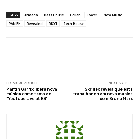
TAGS
Armada
Bass House
Collab
Lower
New Music
PANIEK
Revealed
RICCI
Tech House
Facebook
X
WhatsApp
Li
PREVIOUS ARTICLE
NEXT ARTICLE
Martin Garrix libera nova
Skrillex revela que está
música como tema do
trabalhando em nova música
“Youtube Live at E3”
com Bruno Mars