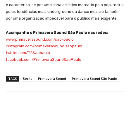
e caracteriza-se por uma linha artística marcada pelo pop, rock e
pelas tendências mais underground da dance music e também
por uma organização impecável para o público mais exigente.
Acompanhe o Primavera Sound São Paulo nas redes:
www.primaverasound.com/sao-
paulo
instagram.com/primaverasound.
saopaulo
twitter.com/PSSaopaulo
facebook.com/
PrimaveraSoundSaoPaulo
TAGS
Becks
Primavera Sound
Primavera Sound São Paulo
Facebook
X
WhatsApp
Li