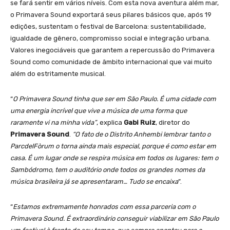
se fará sentir em vários níveis. Com esta nova aventura além mar,
o Primavera Sound exportará seus pilares básicos que, após 19
edições, sustentam o festival de Barcelona: sustentabilidade,
igualdade de gênero, compromisso social e integração urbana.
Valores inegociáveis que garantem a repercussão do Primavera
Sound como comunidade de âmbito internacional que vai muito
além do estritamente musical.
“
O Primavera Sound tinha que ser em São Paulo. É uma cidade com
uma energia incrível que vive a música de uma forma que
raramente vi na minha vida”
, explica
Gabi Ruiz
, diretor do
Primavera Sound
.
“O fato de o Distrito Anhembi lembrar tanto o
ParcdelFòrum o torna ainda mais especial, porque é como estar em
casa. É um lugar onde se respira música em todos os lugares: tem o
Sambódromo, tem o auditório onde todos os grandes nomes da
música brasileira já se apresentaram… Tudo se encaixa
”.
“
Estamos extremamente honrados com essa parceria com o
Primavera Sound. É extraordinário conseguir viabilizar em São Paulo