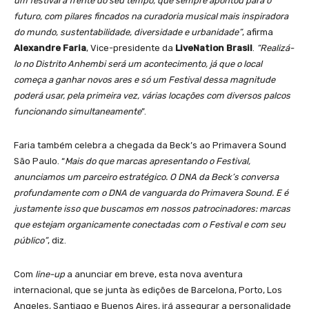
um festival à frente do seu tempo, que sempre apontou para o
futuro, com pilares fincados na curadoria musical mais inspiradora
do mundo, sustentabilidade, diversidade e urbanidade”
, afirma
Alexandre Faria
, Vice-presidente da
LiveNation Brasil
.
“Realizá-
lo no Distrito Anhembi será um acontecimento, já que o local
começa a ganhar novos ares e só um Festival dessa magnitude
poderá usar, pela primeira vez, várias locações com diversos palcos
funcionando simultaneamente
”.
Faria também celebra a chegada da Beck’s ao Primavera Sound
São Paulo. “
Mais do que marcas apresentando o Festival,
anunciamos um parceiro estratégico. O DNA da Beck’s conversa
profundamente com o DNA de vanguarda do Primavera Sound. E é
justamente isso que buscamos em nossos patrocinadores: marcas
que estejam organicamente conectadas com o Festival e com seu
público”
, diz.
Com
line-up
a anunciar em breve, esta nova aventura
internacional, que se junta às edições de Barcelona, ​​Porto, Los
Angeles, Santiago e Buenos Aires, irá assegurar a personalidade