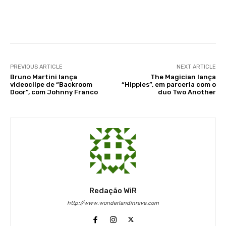
Facebook
X
WhatsApp
Li
PREVIOUS ARTICLE
NEXT ARTICLE
Bruno Martini lança
The Magician lança
videoclipe de “Backroom
“Hippies”, em parceria com o
Door”, com Johnny Franco
duo Two Another
Redação WiR
http://www.wonderlandinrave.com