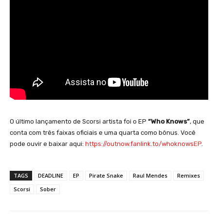
O último lançamento de Scorsi artista foi o EP
“Who Knows”
, que
conta com três faixas oficiais e uma quarta como bônus. Você
pode ouvir e baixar aqui:
https://outnow.fanlink.to/
whoknowsEP
.
TAGS
DEADLINE
EP
Pirate Snake
Raul Mendes
Remixes
Scorsi
Sober