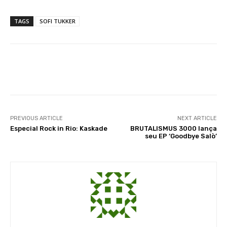
TAGS
SOFI TUKKER
Facebook
X
WhatsApp
Li
PREVIOUS ARTICLE
NEXT ARTICLE
Especial Rock in Rio: Kaskade
BRUTALISMUS 3000 lança
seu EP ‘Goodbye Salò’