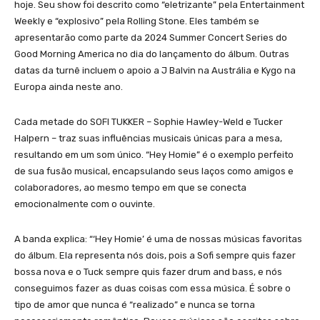
hoje. Seu show foi descrito como “eletrizante” pela Entert
ainment
Weekly e “explosivo” pela Roll
ing Stone. Eles também se
apresentarão como parte da 2024 Summer Concert Series do
Good Morning America no dia do lançamento do álbum. Outras
datas da turnê incluem o apoio a J Balvin na Austrália e Kygo na
Europa ainda neste ano.
Cada metade do SOFI TUKKER – Sophie Hawley-Weld e Tucker
Halpern – traz suas influências musicais únicas para a mesa,
resultando em um som único. “Hey Homie” é o exemplo perfeito
de sua fusão musical, encapsulando seus laços como amigos e
colaboradores, ao mesmo tempo em que se conecta
emocionalmente com o ouvinte.
A banda explica: “‘Hey Homie’ é uma de nossas músicas favoritas
do álbum. Ela representa nós dois, pois a Sofi sempre quis fazer
bossa nova e o Tuck sempre quis fazer drum and bass, e nós
conseguimos fazer as duas coisas com essa música. É sobre o
tipo de amor que nunca é “realizado” e nunca se torna