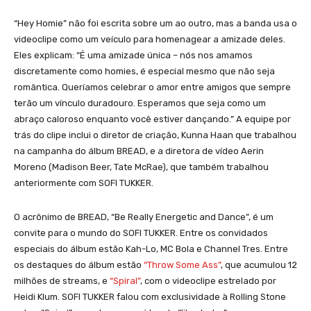
“Hey Homie” não foi escrita sobre um ao outro, mas a banda usa o
videoclipe como um veículo para homenagear a amizade deles.
Eles explicam: “É uma amizade única – nós nos amamos
discretamente como homies, é especial mesmo que não seja
romântica. Queríamos celebrar o amor entre amigos que sempre
terão um vínculo duradouro. Esperamos que seja como um
abraço caloroso enquanto você estiver dançando.” A equipe por
trás do clipe inclui o diretor de criação, Kunna Haan que trabalhou
na campanha do álbum BREAD, e a diretora de vídeo Aerin
Moreno (Madison Beer, Tate McRae), que também trabalhou
anteriormente com SOFI TUKKER.
O acrônimo de BREAD, “Be Really Energetic and Dance”, é um
convite para o mundo do SOFI TUKKER. Entre os convidados
especiais do álbum estão Kah-Lo, MC Bola e Channel Tres. Entre
os destaques do álbum estão
“Throw Some Ass”
, que acumulou 12
milhões de streams, e
“Spiral”
, com o videoclipe estrelado por
Heidi Klum. SOFI TUKKER falou com exclusividade à Rolling Stone