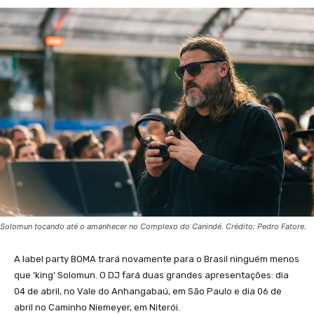
Solomun tocando até o amanhecer no Complexo do Canindé. Crédito: Pedro Fatore.
A label party BOMA trará novamente para o Brasil ninguém menos
que ‘king’ Solomun. O DJ fará duas grandes apresentações: dia
04 de abril, no Vale do Anhangabaú, em São Paulo e dia 06 de
abril no Caminho Niemeyer, em Niterói.