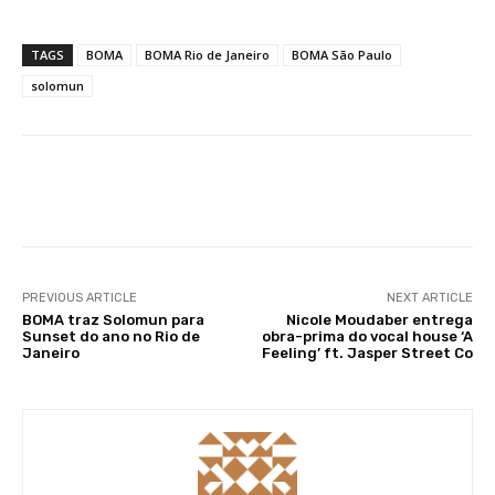
TAGS
BOMA
BOMA Rio de Janeiro
BOMA São Paulo
solomun
Facebook
X
WhatsApp
Li
PREVIOUS ARTICLE
NEXT ARTICLE
BOMA traz Solomun para
Nicole Moudaber entrega
Sunset do ano no Rio de
obra-prima do vocal house ‘A
Janeiro
Feeling’ ft. Jasper Street Co